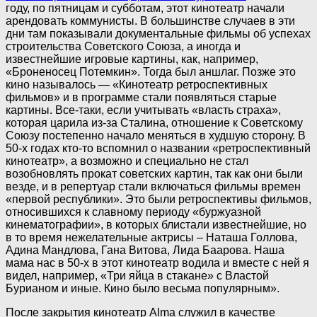
году, по пятницам и субботам, этот кинотеатр начали
арендовать коммунисты. В большинстве случаев в эти
дни там показывали документальные фильмы об успехах
строительства Советского Союза, а иногда и
известнейшие игровые картины, как, например,
«Броненосец Потемкин». Тогда был аншлаг. Позже это
кино называлось — «Кинотеатр ретроспективных
фильмов» и в программе стали появляться старые
картины. Все-таки, если учитывать «власть страха»,
которая царила из-за Сталина, отношение к Советскому
Союзу постепенно начало меняться в худшую сторону. В
50-х годах кто-то вспомнил о названии «ретроспективный
кинотеатр», а возможно и специально не стал
возобновлять прокат советских картин, так как они были
везде, и в репертуар стали включаться фильмы времен
«первой республики». Это были ретроспективы фильмов,
относившихся к славному периоду «буржуазной
кинематографии», в которых блистали известнейшие, но
в то время нежелательные актрисы – Наташа Голлова,
Адина Мандлова, Гана Витова, Лида Баарова. Наша
мама нас в 50-х в этот кинотеатр водила и вместе с ней я
видел, например, «Три яйца в стакане» с Властой
Бурианом и иные. Кино было весьма популярным».
После закрытия кинотеатр Alma служил в качестве