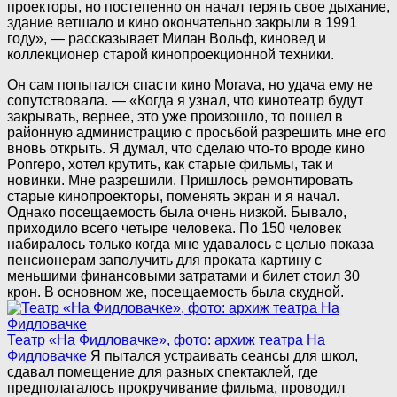
проекторы, но постепенно он начал терять свое дыхание,
здание ветшало и кино окончательно закрыли в 1991
году», — рассказывает Милан Вольф, киновед и
коллекционер старой кинопроекционной техники.
Он сам попытался спасти кино Morava, но удача ему не
сопутствовала. — «Когда я узнал, что кинотеатр будут
закрывать, вернее, это уже произошло, то пошел в
районную администрацию с просьбой разрешить мне его
вновь открыть. Я думал, что сделаю что-то вроде кино
Ponrepo, хотел крутить, как старые фильмы, так и
новинки. Мне разрешили. Пришлось ремонтировать
старые кинопроекторы, поменять экран и я начал.
Однако посещаемость была очень низкой. Бывало,
приходило всего четыре человека. По 150 человек
набиралось только когда мне удавалось с целью показа
пенсионерам заполучить для проката картину с
меньшими финансовыми затратами и билет стоил 30
крон. В основном же, посещаемость была скудной.
Театр «На Фидловачке», фото: архиж театра На
Фидловачке
Я пытался устраивать сеансы для школ,
сдавал помещение для разных спектаклей, где
предполагалось прокручивание фильма, проводил