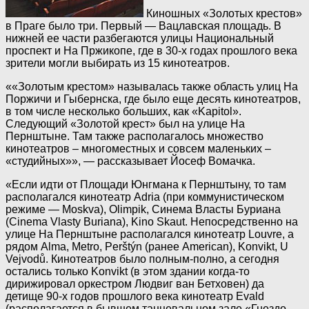
Киношных «Золотых крестов»
в Праге было три. Первый — Вацлавская площадь. В
нижней ее части разбегаются улицы Национальный
проспект и На Пржикопе, где в 30-х годах прошлого века
зрители могли выбирать из 15 кинотеатров.
««Золотым крестом» называлась также область улиц На
Поржичи и Гыбернска, где было еще десять кинотеатров,
в том числе несколько больших, как «Kapitol».
Следующий «Золотой крест» был на улице На
Пернштыне. Там также располагалось множество
кинотеатров – многоместных и совсем маленьких –
«студийных»», — рассказывает Йосеф Вомачка.
«Если идти от Площади Юнгмана к Пернштыну, то там
располагался кинотеатр Adria (при коммунистическом
режиме — Moskva), Olimpik, Синема Власты Буриана
(Cinema Vlasty Buriana), Kino Skaut. Непосредственно на
улице На Пернштыне располагался кинотеатр Louvre, а
рядом Alma, Metro, Perštýn (ранее American), Konvikt, U
Vejvodů. Кинотеатров было полным-полно, а сегодня
остались только Konvikt (в этом здании когда-то
дирижировал оркестром Людвиг ван Бетховен) да
детище 90-х годов прошлого века кинотеатр Evald
(располагается в бывшем танцевальном зале «Гнездо