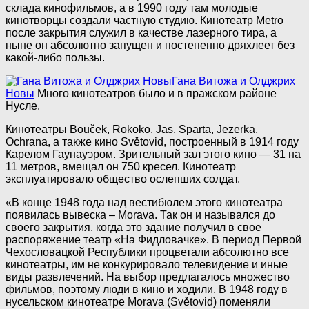
склада кинофильмов, а в 1990 году там молодые
кинотворцы создали частную студию. Кинотеатр Metro
после закрытия служил в качестве лазерного тира, а
ныне он абсолютно запущен и постепенно дряхлеет без
какой-либо пользы.
Гана Витожа и Олджрих
Новы
Много кинотеатров было и в пражском районе
Нусле.
Кинотеатры Bouček, Rokoko, Jas, Sparta, Jezerka,
Ochrana, а также кино Světovid, построенный в 1914 году
Карелом Гаунауэром. Зрительный зал этого кино — 31 на
11 метров, вмещал он 750 кресел. Кинотеатр
эксплуатировало общество ослепших солдат.
«В конце 1948 года над вестибюлем этого кинотеатра
появилась вывеска – Morava. Так он и назывался до
своего закрытия, когда это здание получил в свое
распоряжение театр «На Фидловачке». В период Первой
Чехословацкой Республики процветали абсолютно все
кинотеатры, им не конкурировало телевидение и иные
виды развлечений. На выбор предлагалось множество
фильмов, поэтому люди в кино и ходили. В 1948 году в
нусельском кинотеатре Morava (Světovid) поменяли