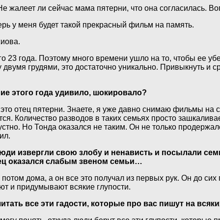
е жалеет ли сейчас мама пятерни, что она согласилась. В
еперь у меня будет такой прекрасный фильм на память.
иова.
 23 года. Поэтому много времени ушло на то, чтобы ее убе
у двумя грудями, это достаточно уникально. Привыкнуть и 
ние этого года удивило, шокировало?
 это отец пятерни. Знаете, я уже давно снимаю фильмы на 
. Количество разводов в таких семьях просто зашкаливает.
устно. Но Тонда оказался не таким. Он не только продержал
ил.
юди извергли свою злобу и ненависть и посылали сем
тец оказался слабым звеном семьи…
потом дома, а он все это получал из первых рук. Он до сих
ают и придумывают всякие глупости.
итать все эти гадости, которые про вас пишут на всяк