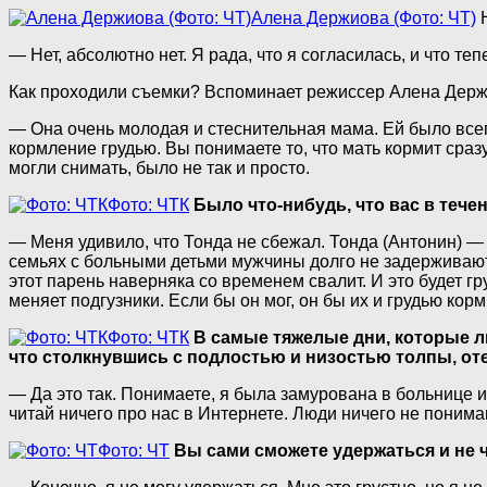
Алена Держиова (Фото: ЧТ)
Н
— Нет, абсолютно нет. Я рада, что я согласилась, и что т
Как проходили съемки? Вспоминает режиссер Алена Держ
— Она очень молодая и стеснительная мама. Ей было всего
кормление грудью. Вы понимаете то, что мать кормит сраз
могли снимать, было не так и просто.
Фото: ЧТК
Было что-нибудь, что вас в тече
— Меня удивило, что Тонда не сбежал. Тонда (Антонин) —
семьях с больными детьми мужчины долго не задерживаются
этот парень наверняка со временем свалит. И это будет гр
меняет подгузники. Если бы он мог, он бы их и грудью корм
Фото: ЧТК
В самые тяжелые дни, которые л
что столкнувшись с подлостью и низостью толпы, о
— Да это так. Понимаете, я была замурована в больнице и 
читай ничего про нас в Интернете. Люди ничего не поним
Фото: ЧТ
Вы сами сможете удержаться и не ч