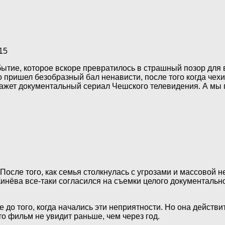
15
ытие, которое вскоре превратилось в страшный позор для 
ришел безобразный бал ненависти, после того когда чехи у
кажет документальный сериал Чешского телевидения. А мы
После того, как семья столкнулась с угрозами и массовой н
а Кинёва все-таки согласился на съемки целого документал
 до того, когда начались эти неприятности. Но она действ
это фильм не увидит раньше, чем через год.