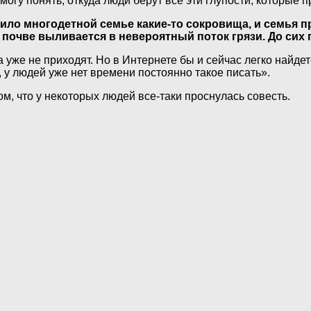
 могу понять, откуда люди берут все эти глупости, которые п
ило многодетной семье какие-то сокровища, и семья п
почве выливается в невероятный поток грязи. До сих
же не приходят. Но в Интернете бы и сейчас легко найдете
, у людей уже нет времени постоянно такое писать».
том, что у некоторых людей все-таки проснулась совесть.