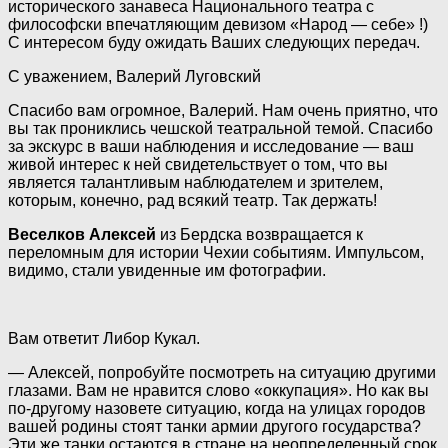
исторического занавеса Национального театра с
философски впечатляющим девизом «Народ — себе» !)
С интересом буду ожидать Ваших следующих передач.
С уважением, Валерий Луговский
Спасибо вам огромное, Валерий. Нам очень приятно, что
вы так прониклись чешской театральной темой. Спасибо
за экскурс в ваши наблюдения и исследование — ваш
живой интерес к ней свидетельствует о том, что вы
является талантливым наблюдателем и зрителем,
которым, конечно, рад всякий театр. Так держать!
Веселков Алексей
из Бердска возвращается к
переломным для истории Чехии событиям. Импульсом,
видимо, стали увиденные им фотографии.
Вам ответит Либор Кукал.
— Алексей, попробуйте посмотреть на ситуацию другими
глазами. Вам не нравится слово «оккупация». Но как вы
по-другому назовете ситуацию, когда на улицах городов
вашей родины стоят танки армии другого государства?
Эти же танки остаются в стране на неопределенный срок