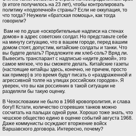
(в итоге получилось на 23 лет), чтобы контролировать
политику «подопечной» страны? Если не оккупация, то
что тогда? Неужели «братская помощь», как тогда
говорили?
Вам не по душе «оскорбительные надписи на стенах
домов» в адрес советских солдат. Но представьте себе
на минуту ситуацию, что в вашем городе, перед вашим
домом стоят, допустим, китайские солдаты и танки. Что
вы будете делать? Предложите им хлеб-соль? Вряд ли.
Вывесить транспарант с надписью «идите домой», это
самое мягкое, что вы сможете делать. Китайские газеты
(настоящие китайцы здесь, конечно, не причем, просто
как пример) в это время будут писать о «раздраженной и
агрессивной толпе на улицах российских городов». Я
уверен, что вы как россиянин в такой ситуации не
разделяли бы такую оценку.
В Чехословакии не было в 1968 кровопролития, и слава
богу!! Кстати, количество сгоревших танков можно
сосчитать на пальцах одной руки. Хорошо тоже знать, что
чешское общество едино в оценке событий августа 1968.
Даже коммунисты осуждают вторжение войск
Варшавского договора. Интересно, почему?