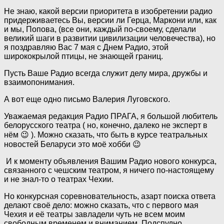
Не знаю, какой версии приоритета в изобретении радио
придерживаетесь Вы, версии ли Герца, Маркони или, как
и мы, Попова, (все они, каждый по-своему, сделали
великий шаги в развитии цивилизации человечества), но
я поздравляю Вас 7 мая с Днем Радио, этой
ширококрылой птицы, не знающей границ.
Пусть Ваше Радио всегда служит делу мира, дружбы и
взаимопонимания.
А вот еще одно письмо Валерия Луговского.
Уважаемая редакция Радио ПРАГА, я большой любитель
белорусского театра ( но, конечно, далеко не эксперт в
нём 😉 ). Можно сказать, что быть в курсе театральных
новостей Беларуси это моё хобби 😉
И к моменту объявления Вашим Радио нового конкурса,
связанного с чешским театром, я ничего по-настоящему
и не знал-то о театрах Чехии.
Но конкурсная соревновательность, азарт поиска ответа
делают своё дело: можно сказать, что с первого мая
Чехия и её театры завладели чуть не всем моим
свободным временем и вниманием. Подспудно