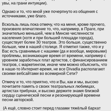
увы, на грани интуиции).
Однако и то, что мной уже почерпнуто из общения с
источниками, уже благо.
Вскользь лишь пока отмечу, что на меня, кроме прочего,
произвело впечатление то, что, например, в Праге, при
значительно меньшей, чем в Минске численности
населения (хотя и при большей площади города),
существует более 30 театров. Это больше, существенно
больше, чем в нашей столице. Я отметил также, что и у
Вас есть сравнимые с нашими (да и вообще, мировыми)
проблемы, возникающие время от времени, например с
уровнем заработных плат артистов, с финансированием
театров, с маркетингом, иначе чем можно объяснить, что
в наше-то Интернет-время, не все Divadlа располагают
своими вебсайтами во всемирной Сети?
Отмечу и то, что приятно, что и Вы, как и мы, высоко
почитаете память о своих театральных любимцах,
артистах-трибунах, и высоко держите знамя близкой
сердцу сценической песни и резонирующей времени
песни авторской.
(А ещё, словно стоит перед глазами тяжёлый бархат