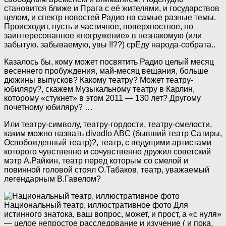
становится ближе и Прага с её жителями, и государствов
целом, и спектр новостей Радио на самые разные темы.
Происходит, пусть и частичное, поверхностное, но
заинтересованное «погружение» в незнакомую (или
забытую. забываемую, увы !!??) срЕду народа-собрата..
Казалось бы, кому может посвятить Радио целый месяц
весеннего пробуждения, май-месяц вещания, больше
дюжины выпусков? Какому театру? Может театру-
юбиляру?, скажем Музыкальному театру в Карлин,
которому «стукнет» в этом 2011 — 130 лет? Другому
почетному юбиляру? …
Или театру-символу, театру-гордости, театру-смелости,
каким можно назвать divadlo ABC (бывший театр Сатиры,
Освобожденный театр)?, театр, с ведущими артистами
которого чувственно и сочувственно дружил советский
мэтр А.Райкин, театр перед которым со смелой и
повинной головой стоял О.Табаков, театр, уважаемый
легендарным В.Гавелом?
Национальный театр, иллюстративное фото
Для
истинного знатока, ваш вопрос, может, и прост, а «с нуля»
— целое непростое расследование и изучение ( и пока,