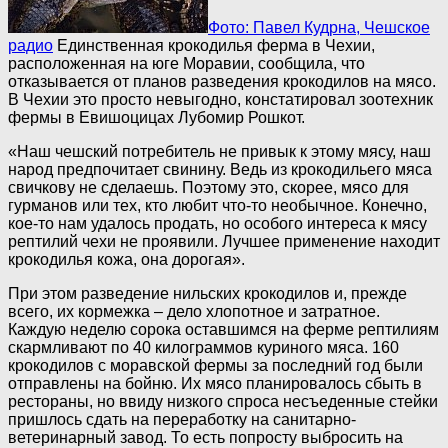
Фото: Павел Кудрна, Чешское
радио
Единственная крокодилья ферма в Чехии,
расположенная на юге Моравии, сообщила, что
отказывается от планов разведения крокодилов на мясо.
В Чехии это просто невыгодно, констатировал зоотехник
фермы в Евишоцицах Лубомир Рошкот.
«Наш чешский потребитель не привык к этому мясу, наш
народ предпочитает свинину. Ведь из крокодильего мяса
свичкову не сделаешь. Поэтому это, скорее, мясо для
гурманов или тех, кто любит что-то необычное. Конечно,
кое-то нам удалось продать, но особого интереса к мясу
рептилий чехи не проявили. Лучшее применение находит
крокодилья кожа, она дорогая».
При этом разведение нильских крокодилов и, прежде
всего, их кормежка – дело хлопотное и затратное.
Каждую неделю сорока оставшимся на ферме рептилиям
скармливают по 40 килограммов куриного мяса. 160
крокодилов с моравской фермы за последний год были
отправлены на бойню. Их мясо планировалось сбыть в
рестораны, но ввиду низкого спроса несъеденные стейки
пришлось сдать на переработку на санитарно-
ветеринарный завод. То есть попросту выбросить на