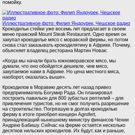
помойку.
Иллюстративное фото: Филип Яндоурек, Чешское радио
Крокодильи стейки уже восемь лет предлагает в своем
меню пражский Mount Steak Restaurant. Одно время он
закупал крокодилье мясо с моравской фермы, но потом
снова стал заказывать крокодилятину в Африке. Почему,
объясняет владелец ресторана Мартин Новак:
«Когда мы начали брать южноморавское мясо, мы
думали, что оно обойдется дешевле, чем мясо,
закупаемое нами в Африке. Но цена местного мяса,
наоборот, оказалась выше».
Крокодилов в Моравию десять лет назад привез
предприниматель Богумир Рада. Он планировал
построить павильон для 800 зубастых рептилий – для
привлечения туристов, но не смог получить разрешение
на строительство. Погрязшую в долгах крокодилью
ферму в итоге приобрел концерн Agrofert,
принадлежащий нынешнему министру финансов Чехии
Андрею Бабишу. Сейчас на ферме остается несколько
десятков нильских крокодилов. Их будут, как и раньше,