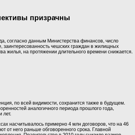
спективы призрачны
да, согласно данным Министерства финансов, число
ее, заинтересованность чешских граждан в жилищных
ва жилья, на протяжении длительного времени снижается.
ция, по всей видимости, сохранится также в будущем.
воренностей аналогичного периода прошлого года,
 лет.
сах насчитывалось примерно 4 млн договоров, что на 46
ают от него раньше обговоренного срока. Главной
копления. Правительство в 2010 году снизило размер