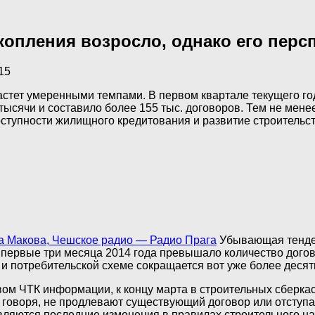
копления возросло, однако его пер
15
астет умеренными темпами. В первом квартале текущего го
тысячи и составило более 155 тыс. договоров. Тем не мен
тупности жилищного кредитования и развитие строительст
а Макова, Чешское радио — Радио Прага
Убывающая тенден
а первые три месяца 2014 года превышало количество дого
и потребительской схеме сокращается вот уже более десяти
ом ЧТК информации, к концу марта в строительных сберкас
у говоря, не продлевают существующий договор или отступ
вляются последние изменения в правилах строительного на