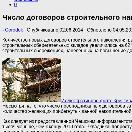
0
Число договоров строительного на
-
Gorodok
· Опубликовано
02.06.2014
· Обновлено
04.05.20
Количество новых договоров строительного накопления р
строительных сберегательных вкладов увеличилось на 62 
строительных сбережениях, нацеленных на повышение дос
Иллюстративное фото: Кристин
Несмотря на то, что число новоподписанных договоров з
количество желающих прибегнуть к данной накопительной 
Как следует из предоставленной Чешским информагентств
тысяч меньше, чем к концу 2013 года. Вкладчики, попрост
причиной снижения интереса, по мнению специалистов, я