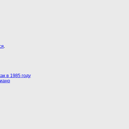
ся
.
ак в 1985 году
пиано