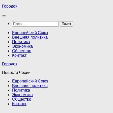
Перейти
Городок
к
содержимому
Найти:
Европейский Союз
Внешняя политика
Политика
Экономика
Общество
Контакт
Городок
Новости Чехии
Европейский Союз
Внешняя политика
Политика
Экономика
Общество
Контакт