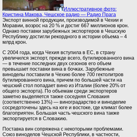
Иллюстративное фото:
Кристина Макова, Чешское радио — Радио Прага
Экспорт винной продукции, производимой в Чехии и
Моравии, возрос на 20 % и достиг 667 миллионов крон.
Однако поставки зарубежных экспортеров в Чешскую
Республику достигли рекордного в истории объема – 4
млрд крон.
С 2004 года, когда Чехия вступила в ЕС, в страну
увеличился экспорт, прежде всего, бутилированного вина
— в течение последних двух сезонов его объем
превышает поставки вина в бочках. Зарубежные
виноделы поставили в Чехию более 700 гектолитров
бутилированного вина, причем по большей части на
чешский стол попадает вино из Италии (более 20% от
общего экспорта). По объемам среди экспортеров
заметно выделяется также соседняя Словакия
(соответственно 13%) — виноградарство и виноделие
сосредоточены здесь на юге и востоке, где климат более
благоприятен. Большая часть чешского вина также
экспортируется в Словакию.
Поставка вин сопряжена с некоторыми проблемами.
Союз виноделов Чешской Республики, в частности,