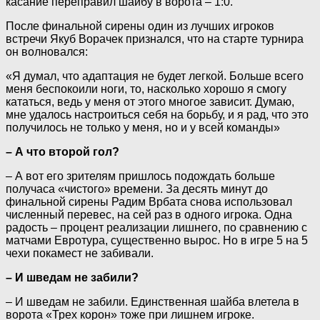
касание переправил шайбу в ворота – 1:0.
После финальной сирены один из лучших игроков
встречи Якуб Ворачек признался, что на старте турнира
он волновался:
«Я думал, что адаптация не будет легкой. Больше всего
меня беспокоили ноги, то, насколько хорошо я смогу
кататься, ведь у меня от этого многое зависит. Думаю,
мне удалось настроиться себя на борьбу, и я рад, что это
получилось не только у меня, но и у всей команды»
– А что второй гол?
– А вот его зрителям пришлось подождать больше
получаса «чистого» времени. За десять минут до
финальной сирены Радим Врбата снова использовал
численный перевес, на сей раз в одного игрока. Одна
радость – процент реализации лишнего, по сравнению с
матчами Евротура, существенно вырос. Но в игре 5 на 5
чехи покамест не забивали.
– И шведам не забили?
– И шведам не забили. Единственная шайба влетела в
ворота «Трех корон» тоже при лишнем игроке.