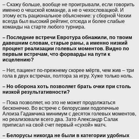
– Скажу больше, вообще не проигрывали, если говорить
именно о чешской команде, а не о чехословацкой. И
этому есть рациональное объяснение: у сборной Чехии
всегда был высокий рейтинг, отсюда и более слабые
команды на старте любого турнира.
– Последние встречи Евротура обнажили, по твоим
давешним словам, старые раны, а именно низкий
процент реализации голевых моментов. Видно по
первым встречам, что форварды на пути к
исцелению?
– Нет, пациент по-прежнему скорее мёртв, чем жив – три
гола в двух встречах, полтора за игру. Хуже только ноль.
– Но оборона хоть позволяет брать очки при столь
низкой результативности?
– Пока позволяет, но это не может продолжаться
бесконечно. Во встрече с белорусами подопечные
Алоиза Гадамчика минимум с десяток голевых моментов,
но реализовали всего два. Зато Александр Салак
приписал на свой счет первый «сухой» матч.
– Белорусы никогда не были в категории удобных