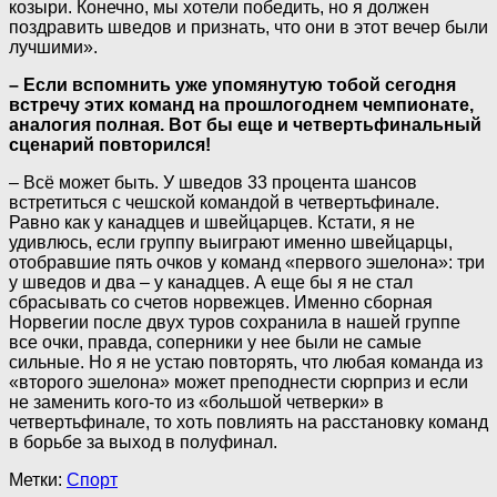
козыри. Конечно, мы хотели победить, но я должен
поздравить шведов и признать, что они в этот вечер были
лучшими».
– Если вспомнить уже упомянутую тобой сегодня
встречу этих команд на прошлогоднем чемпионате,
аналогия полная. Вот бы еще и четвертьфинальный
сценарий повторился!
– Всё может быть. У шведов 33 процента шансов
встретиться с чешской командой в четвертьфинале.
Равно как у канадцев и швейцарцев. Кстати, я не
удивлюсь, если группу выиграют именно швейцарцы,
отобравшие пять очков у команд «первого эшелона»: три
у шведов и два – у канадцев. А еще бы я не стал
сбрасывать со счетов норвежцев. Именно сборная
Норвегии после двух туров сохранила в нашей группе
все очки, правда, соперники у нее были не самые
сильные. Но я не устаю повторять, что любая команда из
«второго эшелона» может преподнести сюрприз и если
не заменить кого-то из «большой четверки» в
четвертьфинале, то хоть повлиять на расстановку команд
в борьбе за выход в полуфинал.
Метки:
Спорт