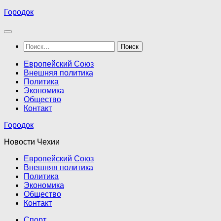
Перейти
Городок
к
содержимому
Найти:
Европейский Союз
Внешняя политика
Политика
Экономика
Общество
Контакт
Городок
Новости Чехии
Европейский Союз
Внешняя политика
Политика
Экономика
Общество
Контакт
Спорт