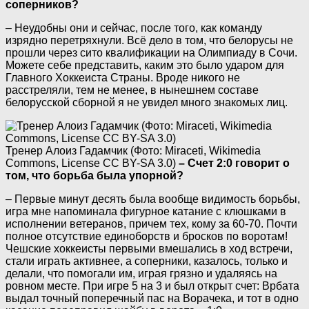
соперников?
– Неудобны они и сейчас, после того, как команду
изрядно перетряхнули. Всё дело в том, что белорусы не
прошли через сито квалификации на Олимпиаду в Сочи.
Можете себе представить, каким это было ударом для
Главного Хоккеиста Страны. Вроде никого не
расстреляли, тем не менее, в нынешнем составе
белорусской сборной я не увидел много знакомых лиц.
Тренер Алоиз Гадамчик (Фото: Miraceti, Wikimedia
Commons, License CC BY-SA 3.0)
– Счет 2:0 говорит о
том, что борьба была упорной?
– Первые минут десять была вообще видимость борьбы,
игра мне напоминала фигурное катание с клюшками в
исполнении ветеранов, причем тех, кому за 60-70. Почти
полное отсутствие единоборств и бросков по воротам!
Чешские хоккеисты первыми вмешались в ход встречи,
стали играть активнее, а соперники, казалось, только и
делали, что помогали им, играя грязно и удаляясь на
ровном месте. При игре 5 на 3 и был открыт счет: Врбата
выдал точный поперечный пас на Ворачека, и тот в одно