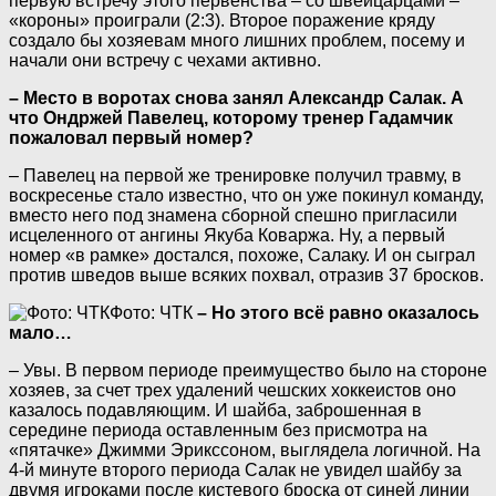
первую встречу этого первенства – со швейцарцами –
«короны» проиграли (2:3). Второе поражение кряду
создало бы хозяевам много лишних проблем, посему и
начали они встречу с чехами активно.
– Место в воротах снова занял Александр Салак. А
что Ондржей Павелец, которому тренер Гадамчик
пожаловал первый номер?
– Павелец на первой же тренировке получил травму, в
воскресенье стало известно, что он уже покинул команду,
вместо него под знамена сборной спешно пригласили
исцеленного от ангины Якуба Коваржа. Ну, а первый
номер «в рамке» достался, похоже, Салаку. И он сыграл
против шведов выше всяких похвал, отразив 37 бросков.
Фото: ЧТК
– Но этого всё равно оказалось
мало…
– Увы. В первом периоде преимущество было на стороне
хозяев, за счет трех удалений чешских хоккеистов оно
казалось подавляющим. И шайба, заброшенная в
середине периода оставленным без присмотра на
«пятачке» Джимми Эрикссоном, выглядела логичной. На
4-й минуте второго периода Салак не увидел шайбу за
двумя игроками после кистевого броска от синей линии