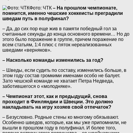
Фото: ЧТК
– На прошлом чемпионате,
помнится, именно чешские хоккеисты преградили
шведам путь в полуфинал?
– Да, до сих пор еще жив в памяти победный гол за
считанные секунды до конца основного времени… Но до
этого было поражение в группе, причем поражение по
всем статьям, 1:4 плюс с пяток нереализованных
шведами «верняков».
– Насколько команды изменились за год?
– Шведы, если судить по составу, изменились больше, в
этом году состав громкими именами особо не балует.
Зато чешской команде не хватает Петра Недведа,
заботившегося о «молодняке».
– Чемпионат этот, как и предыдущий, снова
проходит в Финляндии и Швеции. Это должно
накладывать на игру хозяев свой отпечаток?
– Безусловно. Родные стены ко многому обязывают.
Особенно шведов, которые, как мы уже припомнили, не
вышли в прошлом году в полуфинал. И более того,