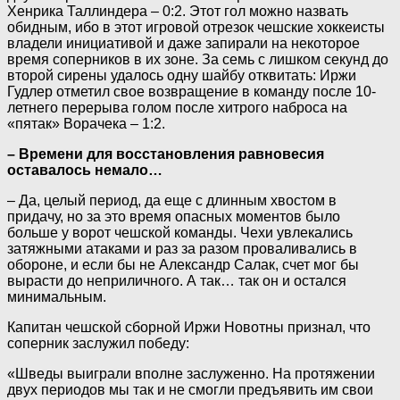
Хенрика Таллиндера – 0:2. Этот гол можно назвать
обидным, ибо в этот игровой отрезок чешские хоккеисты
владели инициативой и даже запирали на некоторое
время соперников в их зоне. За семь с лишком секунд до
второй сирены удалось одну шайбу отквитать: Иржи
Гудлер отметил свое возвращение в команду после 10-
летнего перерыва голом после хитрого наброса на
«пятак» Ворачека – 1:2.
– Времени для восстановления равновесия
оставалось немало…
– Да, целый период, да еще с длинным хвостом в
придачу, но за это время опасных моментов было
больше у ворот чешской команды. Чехи увлекались
затяжными атаками и раз за разом проваливались в
обороне, и если бы не Александр Салак, счет мог бы
вырасти до неприличного. А так… так он и остался
минимальным.
Капитан чешской сборной Иржи Новотны признал, что
соперник заслужил победу:
«Шведы выиграли вполне заслуженно. На протяжении
двух периодов мы так и не смогли предъявить им свои