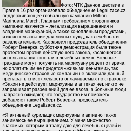
Фото: ЧТК
Данное шествие в
Праге в 16 раз организовало объединение Legalizace.cz,
поддерживающее глобальную кампанию Million
Marihuana March. Главным требованием сторонников
кампании является – легализация выращивания и
владения марихуаной, а также конопляным продуктами,
и их использование для личных нужд, как лечебных и
развлекательных. Как заявил председатель объединения
Роберт Веверка, субботняя демонстрация была также
протестом против действующего закона, касающегося
использования конопли в лечебных целях. Больные
граждане могут получить на марихуану рецепт от врача,
но оплатить им ее придется «живыми деньгами», так
медицинские страховые компании не включили данный
препарат в список лекарств оплачиваемых по страховке.
«Закон не действует, марихуаны в аптеках нет, никто не
запрашивает разрешений для ее ввоза, а больные люди
напрасно ожидают, что государство им поможет», —
добавляет также Роберт Веверка, председатель
объединение Legalizace.cz.
«Я активный курильщик марихуаны и активно также
занимаюсь ее выращиванием. У меня множество
знакомых, которым я траву даю для лечебных целей и
так, для развлечения», — говорит Милан, житель