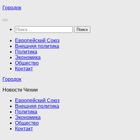
Перейти
Городок
к
содержимому
Найти:
Европейский Союз
Внешняя политика
Политика
Экономика
Общество
Контакт
Городок
Новости Чехии
Европейский Союз
Внешняя политика
Политика
Экономика
Общество
Контакт