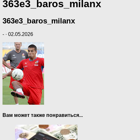
363e3_baros_milanx
363e3_baros_milanx
-
·
02.05.2026
Вам может также понравиться...