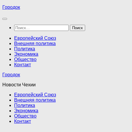
Перейти
Городок
к
содержимому
Найти:
Европейский Союз
Внешняя политика
Политика
Экономика
Общество
Контакт
Городок
Новости Чехии
Европейский Союз
Внешняя политика
Политика
Экономика
Общество
Контакт