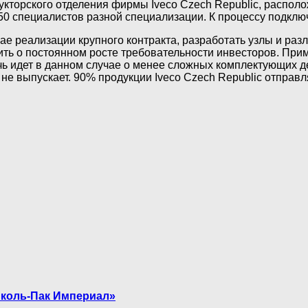
укторского отделения фирмы Iveco Czech Republic, располо
0 специалистов разной специализации. К процессу подключ
чае реализации крупного контракта, разработать узлы и ра
ить о постоянном росте требовательности инвесторов. Пр
ечь идет в данном случае о менее сложных комплектующих 
е выпускает. 90% продукции Iveco Czech Republic отправля
иколь-Пак Империал»