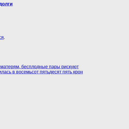
долги
ся
.
 матерям, бесплодные пары рискуют
илась в восемьсот пятьдесят пять крон