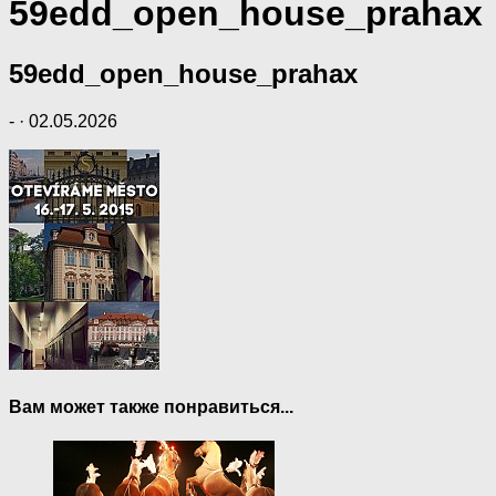
59edd_open_house_prahax
59edd_open_house_prahax
-
·
02.05.2026
Вам может также понравиться...