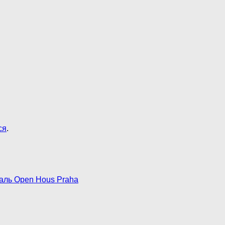
ся
.
аль Open Hous Praha