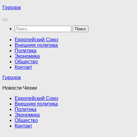
Перейти
Городок
к
содержимому
Найти:
Европейский Союз
Внешняя политика
Политика
Экономика
Общество
Контакт
Городок
Новости Чехии
Европейский Союз
Внешняя политика
Политика
Экономика
Общество
Контакт