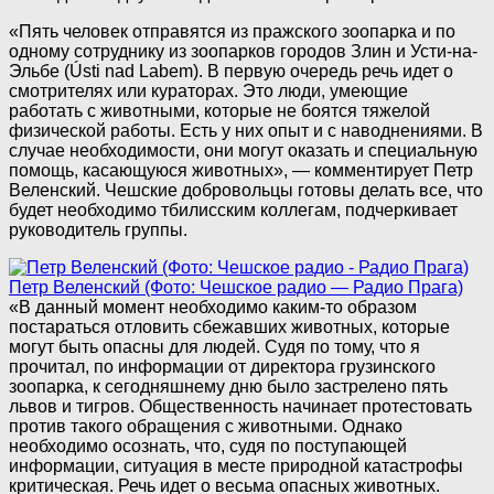
«Пять человек отправятся из пражского зоопарка и по
одному сотруднику из зоопарков городов Злин и Усти-на-
Эльбе (Ústi nad Labem). В первую очередь речь идет о
смотрителях или кураторах. Это люди, умеющие
работать с животными, которые не боятся тяжелой
физической работы. Есть у них опыт и с наводнениями. В
случае необходимости, они могут оказать и специальную
помощь, касающуюся животных», — комментирует Петр
Веленский. Чешские добровольцы готовы делать все, что
будет необходимо тбилисским коллегам, подчеркивает
руководитель группы.
Петр Веленский (Фото: Чешское радио — Радио Прага)
«В данный момент необходимо каким-то образом
постараться отловить сбежавших животных, которые
могут быть опасны для людей. Судя по тому, что я
прочитал, по информации от директора грузинского
зоопарка, к сегодняшнему дню было застрелено пять
львов и тигров. Общественность начинает протестовать
против такого обращения с животными. Однако
необходимо осознать, что, судя по поступающей
информации, ситуация в месте природной катастрофы
критическая. Речь идет о весьма опасных животных.