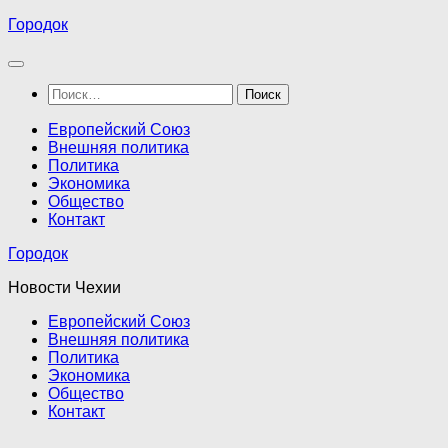
Перейти
Городок
к
содержимому
Найти:
Европейский Союз
Внешняя политика
Политика
Экономика
Общество
Контакт
Городок
Новости Чехии
Европейский Союз
Внешняя политика
Политика
Экономика
Общество
Контакт