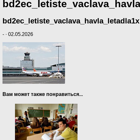
bd2ec_letiste_vaclava_havla
bd2ec_letiste_vaclava_havla_letadla1x
-
·
02.05.2026
Вам может также понравиться...