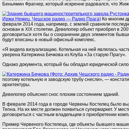
Беньямин Фрагнер, который искренне радовался, что Жиж
Иржи Немец, Чешское радио — Радио Прага)
Ко многим д
февраля 2014 года, например, с землей сравняли послед
основан в XIX столетии. Девелопер объект приобрел в 200
договориться хотя бы о сохранении двух элементов бывше
будут вписаны в новый офисный комплекс.
«Я видела визуализацию. Котельная на ней являлась част
уверена Катержина Бечкова из Клуба «За старую Прагу».
Однако документа, который бы обладал юридической сило
поэтому котельную и заводскую трубу снесли», — конста
архитектуры.
Девелопер объяснил снос плохим состоянием зданий.
В феврале 2014 года в городе Червены Костелец было в
Тепна. На их месте должен появиться супермаркет. У ме
договориться с частным владельцем о приобретении компл
Пример Червеного Костелеца, где объекты бывшего машин