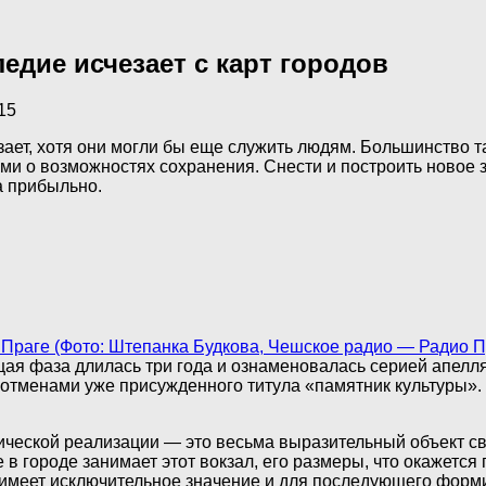
дие исчезает с карт городов
15
т, хотя они могли бы еще служить людям. Большинство так
 о возможностях сохранения. Снести и построить новое з
а прибыльно.
Праге (Фото: Штепанка Будкова, Чешское радио — Радио П
ая фаза длилась три года и ознаменовалась серией апелля
отменами уже присужденного титула «памятник культуры». 
нической реализации — это весьма выразительный объект св
е в городе занимает этот вокзал, его размеры, что окажет
меет исключительное значение и для последующего форми