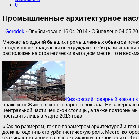
0
Промышленные архитектурное насле
-
Gorodok
· Опубликовано
16.04.2014
· Обновлено
04.05.20
Множество зданий бывших промышленных объектов исчезае
сегодняшние владельцы не утруждают себя размышлениями
расположен на стратегически выгодном месте, то и весьм
Жижковский товарный вокзал в 
пражского Жижковского товарного вокзала. Ее завершающ
центральной части чешской столицы, а также повторными 
поставить лишь в марте 2013 года.
«Как по размерам, так по параметрам архитектурой и тех
должны оценить его урбанистическую роль. Место, которо
оказывают влияние на всю окружающую территорию. Это и