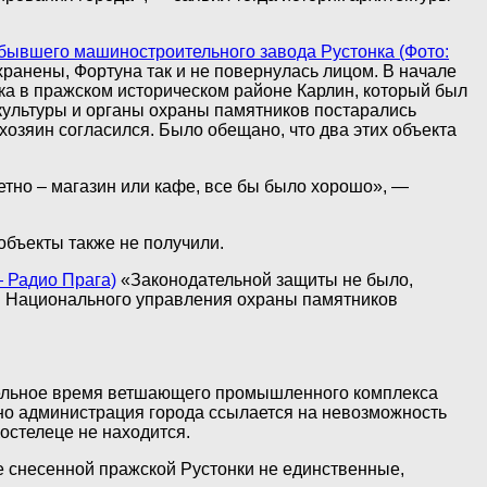
бывшего машиностроительного завода Рустонка (Фото:
анены, Фортуна так и не повернулась лицом. В начале
ка в пражском историческом районе Карлин, который был
о культуры и органы охраны памятников постарались
озяин согласился. Было обещано, что два этих объекта
етно – магазин или кафе, все бы было хорошо», —
объекты также не получили.
 Радио Прага)
«Законодательной защиты не было,
ам Национального управления охраны памятников
ительное время ветшающего промышленного комплекса
 но администрация города ссылается на невозможность
остелеце не находится.
е снесенной пражской Рустонки не единственные,