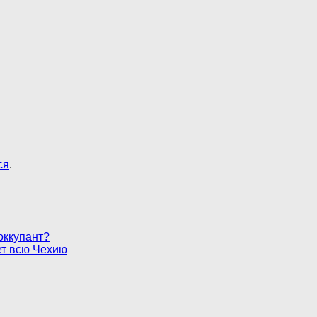
ся
.
оккупант?
ет всю Чехию