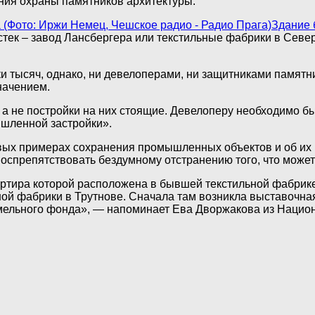
ния охраны памятников архитектуры.
Здание 
тек – завод Лансбергера или текстильные фабрики в Севе
 тысяч, однако, ни девелоперами, ни защитниками памятни
начением.
, а не постройки на них стоящие. Девелоперу необходимо б
ышленной застройки».
ивых примерах сохранения промышленных объектов и об их
спрепятствовать бездумному отстранению того, что может
ртира которой расположена в бывшей текстильной фабрике.
ой фабрики в Трутнове. Сначала там возникла выставочная
емельного фонда», — напоминает Ева Дворжакова из Нацио