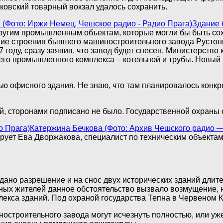
ковский товарный вокзал удалось сохранить.
Здание 
ругим промышленным объектам, которые могли бы быть сохр
ние строения бывшего машиностроительного завода Рустон
7 году, сразу заявив, что завод будет снесен. Министерств
го промышленного комплекса – котельной и трубы. Новый х
ью офисного здания. Не знаю, что там планировалось конкр
й, сторонами подписано не было. Государственной охраны 
Катержина Бечкова (Фото: Архив Чешского радио —
тирует Ева Дворжакова, специалист по техническим объект
ыдано разрешение и на снос двух исторических зданий дл
стных жителей данное обстоятельство вызвало возмущение,
екса зданий. Под охраной государства Тепна в Червеном К
остроительного завода могут исчезнуть полностью, или уж