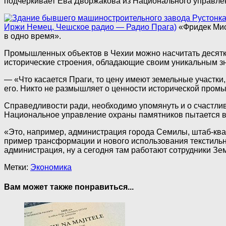
подчеркивает Ева Дворжакова из Национального управле
Иржи Немец, Чешское радио — Радио Прага)
«Фридек Мис
в одно время».
Промышленных объектов в Чехии можно насчитать десятки
исторические строения, обладающие своим уникальным з
— «Что касается Праги, то цену имеют земельные участки
его. Никто не размышляет о ценности исторической пром
Справедливости ради, необходимо упомянуть и о счастл
Национальное управление охраны памятников пытается во
«Это, например, администрация города Семилы, штаб-ква
пример трансформации и нового использования текстильн
администрация, ну а сегодня там работают сотрудники З
Метки:
Экономика
Вам может также понравиться...