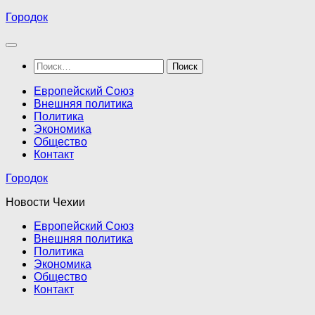
Перейти
Городок
к
содержимому
Найти:
Европейский Союз
Внешняя политика
Политика
Экономика
Общество
Контакт
Городок
Новости Чехии
Европейский Союз
Внешняя политика
Политика
Экономика
Общество
Контакт