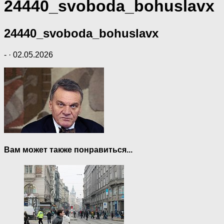
24440_svoboda_bohuslavx
24440_svoboda_bohuslavx
-
·
02.05.2026
Вам может также понравиться...