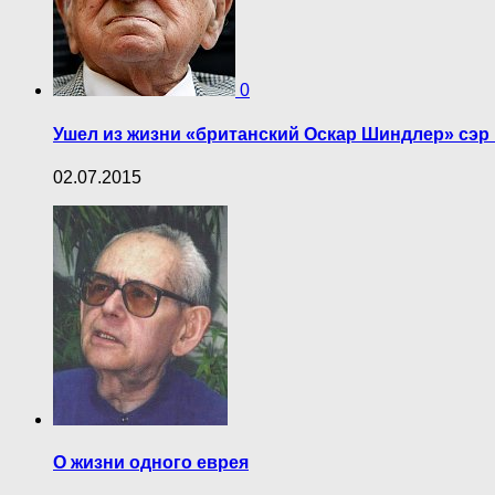
0
Ушел из жизни «британский Оскар Шиндлер» сэр
02.07.2015
О жизни одного еврея