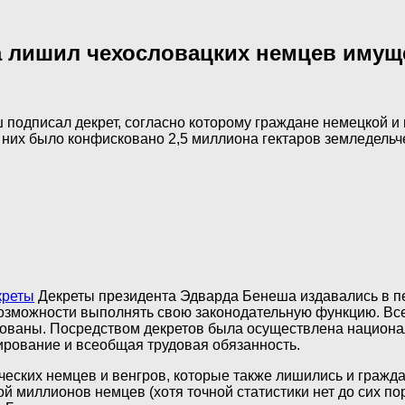
ша лишил чехословацких немцев имущ
 подписал декрет, согласно которому граждане немецкой и
 них было конфисковано 2,5 миллиона гектаров земледельч
креты
Декреты президента Эдварда Бенеша издавались в пе
озможности выполнять свою законодательную функцию. Всег
ированы. Посредством декретов была осуществлена нацио
ирование и всеобщая трудовая обязанность.
ских немцев и венгров, которые также лишились и граждан
 миллионов немцев (хотя точной статистики нет до сих по