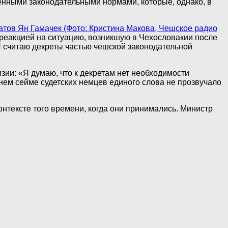
енными законодательными нормами, которые, однако, в
тов Ян Гамачек (Фото: Кристина Макова, Чешское радио
реакцией на ситуацию, возникшую в Чехословакии после
считаю декреты частью чешской законодательной
зии: «Я думаю, что к декретам нет необходимости
ем сейме судетских немцев единого слова не прозвучало
нтексте того времени, когда они принимались. Министр