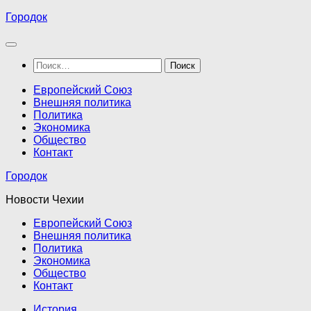
Перейти
Городок
к
содержимому
Найти:
Европейский Союз
Внешняя политика
Политика
Экономика
Общество
Контакт
Городок
Новости Чехии
Европейский Союз
Внешняя политика
Политика
Экономика
Общество
Контакт
История