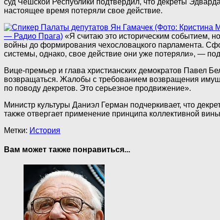
суд Чешской Республики подтвердил, что декреты Эдвард
настоящее время потеряли свое действие.
— Радио Прага)
«Я считаю это историческим событием, н
войны до формирования чехословацкого парламента. Сфо
системы, однако, свое действие они уже потеряли», — по
Вице-премьер и глава христианских демократов Павел Бел
возвращаться. Жалобы с требованием возвращения имущес
по поводу декретов. Это серьезное продвижение».
Министр культуры Даниэл Герман подчеркивает, что декре
также отвергает применение принципа коллективной вины
Метки:
История
Вам может также понравиться...