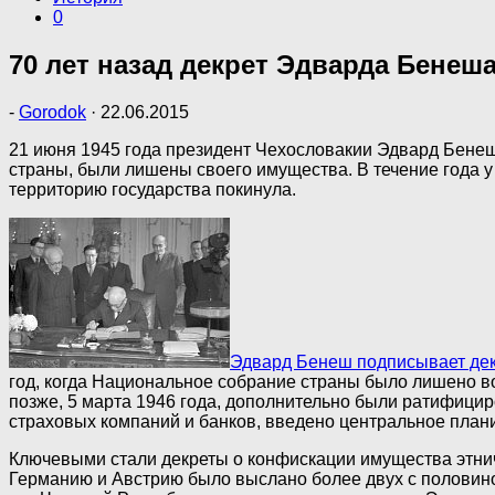
0
70 лет назад декрет Эдварда Бене
-
Gorodok
·
22.06.2015
21 июня 1945 года президент Чехословакии Эдвард Бенеш
страны, были лишены своего имущества. В течение года у
территорию государства покинула.
Эдвард Бенеш подписывает де
год, когда Национальное собрание страны было лишено в
позже, 5 марта 1946 года, дополнительно были ратифиц
страховых компаний и банков, введено центральное план
Ключевыми стали декреты о конфискации имущества этниче
Германию и Австрию было выслано более двух с половиной