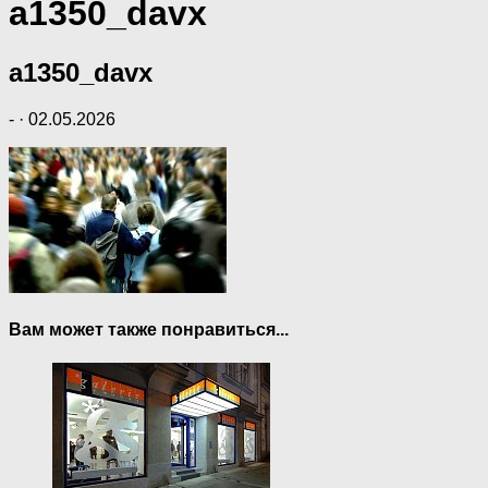
a1350_davx
a1350_davx
-
·
02.05.2026
Вам может также понравиться...