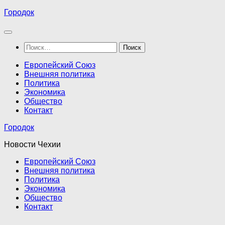
Перейти
Городок
к
содержимому
Найти:
Европейский Союз
Внешняя политика
Политика
Экономика
Общество
Контакт
Городок
Новости Чехии
Европейский Союз
Внешняя политика
Политика
Экономика
Общество
Контакт