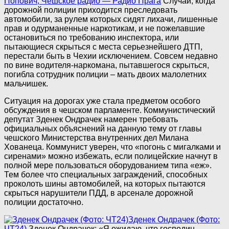
Попович, Чешское радио — Радио Прага
Случаи, когда
дорожной полиции приходится преследовать
автомобили, за рулем которых сидят лихачи, лишенные
прав и одурманенные наркотикам, и не пожелавшие
остановиться по требованию инспектора, или
пытающиеся скрыться с места серьезнейшего ДТП,
перестали быть в Чехии исключением. Совсем недавно
по вине водителя-наркомана, пытавшегося скрыться,
погибла сотрудник полиции – мать двоих малолетних
мальчишек.
Ситуация на дорогах уже стала предметом особого
обсуждения в чешском парламенте. Коммунистический
депутат Зденек Ондрачек намерен требовать
официальных объяснений на данную тему от главы
чешского Министерства внутренних дел Милана
Хованеца. Коммунист уверен, что «погонь с мигалками и
сиренами» можно избежать, если полицейские начнут в
полной мере пользоваться оборудованием типа «еж».
Тем более что специальных заграждений, способных
проколоть шины автомобилей, на которых пытаются
скрыться нарушители ПДД, в арсенале дорожной
полиции достаточно.
Зденек Ондрачек (Фото:
ЧТ24)
Зденек Ондрачек: «Я ожидаю, что господин