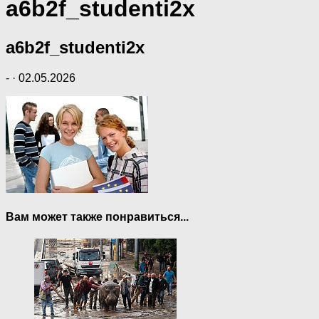
a6b2f_studenti2x
a6b2f_studenti2x
-
·
02.05.2026
Вам может также понравиться...