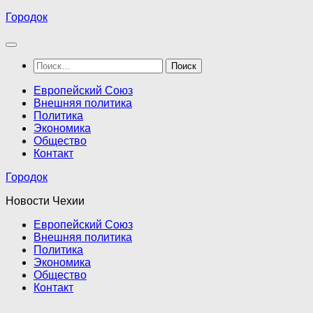
Перейти
Городок
к
содержимому
Найти:
Европейский Союз
Внешняя политика
Политика
Экономика
Общество
Контакт
Городок
Новости Чехии
Европейский Союз
Внешняя политика
Политика
Экономика
Общество
Контакт