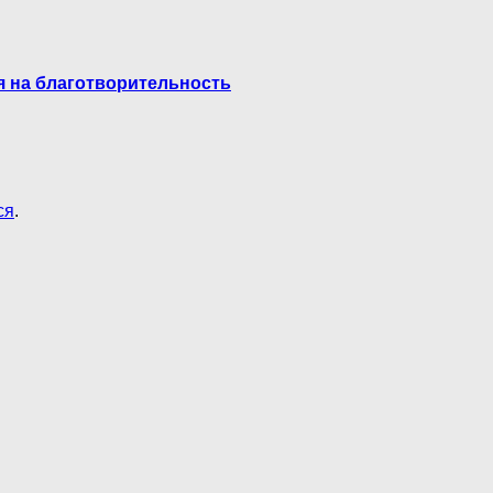
я на благотворительность
ся
.