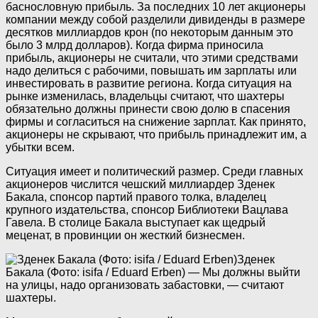
баснословную прибыль. За последних 10 лет акционеры
компании между собой разделили дивиденды в размере
десятков миллиардов крон (по некоторым данным это
было 3 млрд долларов). Когда фирма приносила
прибыль, акционеры не считали, что этими средствами
надо делиться с рабочими, повышать им зарплаты или
инвестировать в развитие региона. Когда ситуация на
рынке изменилась, владельцы считают, что шахтеры
обязательно должны принести свою долю в спасения
фирмы и согласиться на снижение зарплат. Как принято,
акционеры не скрывают, что прибыль принадлежит им, а
убытки всем.
Ситуация имеет и политический размер. Среди главных
акционеров числится чешский миллиардер Зденек
Бакала, спонсор партий правого толка, владелец
крупного издательства, спонсор Библиотеки Вацлава
Гавела. В столице Бакала выступает как щедрый
меценат, в провинции он жесткий бизнесмен.
Зденек
Бакала (Фото: isifa / Eduard Erben)
— Мы должны выйти
на улицы, надо организовать забастовки, — считают
шахтеры.