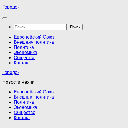
Перейти
Городок
к
содержимому
Найти:
Европейский Союз
Внешняя политика
Политика
Экономика
Общество
Контакт
Городок
Новости Чехии
Европейский Союз
Внешняя политика
Политика
Экономика
Общество
Контакт