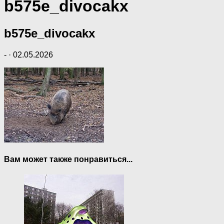
b575e_divocakx
b575e_divocakx
-
·
02.05.2026
Вам может также понравиться...