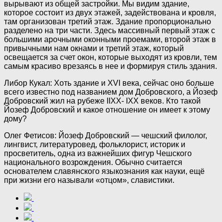
вырывают из общей застройки. Мы видим здание,
которое состоит из двух этажей, задействована и кровля,
там организован третий этаж. Здание пропорционально
разделено на три части. Здесь массивный первый этаж с
большими арочными оконными проемами, второй этаж в
привычными нам окнами и третий этаж, который
освещается за счет окон, которые выходят из кровли, тем
самым красиво врезаясь в нее и формируя стиль здания.
Либор Кукал: Хоть здание и XVI века, сейчас оно больше
всего известно под названием дом Добровского, а Йозеф
Добровский жил на рубеже IIXX- IXX веков. Кто такой
Йозеф Добровский и какое отношение он имеет к этому
дому?
Олег Фетисов: Йозеф Добровский — чешский филолог,
лингвист, литературовед, фольклорист, историк и
просветитель, одна из важнейших фигур Чешского
национального возрождения. Обычно считается
основателем славянского языкознания как науки, ещё
при жизни его называли «отцом», славистики.