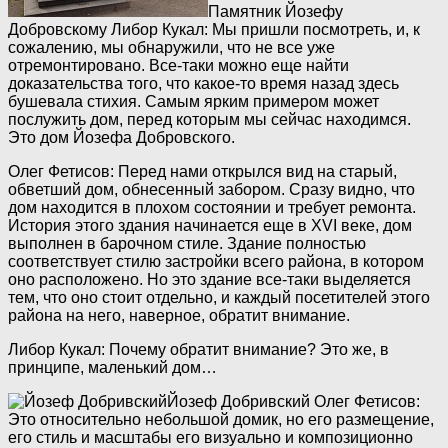
Памятник Йозефу
Добровскому
Либор Кукал: Мы пришли посмотреть, и, к
сожалению, мы обнаружили, что не все уже
отремонтировано. Все-таки можно еще найти
доказательства того, что какое-то время назад здесь
бушевала стихия. Самым ярким примером может
послужить дом, перед которым мы сейчас находимся.
Это дом Йозефа Добровского.
Олег Фетисов: Перед нами открылся вид на старый,
обветший дом, обнесенный забором. Сразу видно, что
дом находится в плохом состоянии и требует ремонта.
История этого здания начинается еще в XVI веке, дом
выполнен в барочном стиле. Здание полностью
соответствует стилю застройки всего района, в котором
оно расположено. Но это здание все-таки выделяется
тем, что оно стоит отдельно, и каждый посетителей этого
района на него, наверное, обратит внимание.
Либор Кукал: Почему обратит внимание? Это же, в
принципе, маленький дом…
Йозеф Добривский
Олег Фетисов:
Это относительно небольшой домик, но его размещение,
его стиль и масштабы его визуально и композиционно