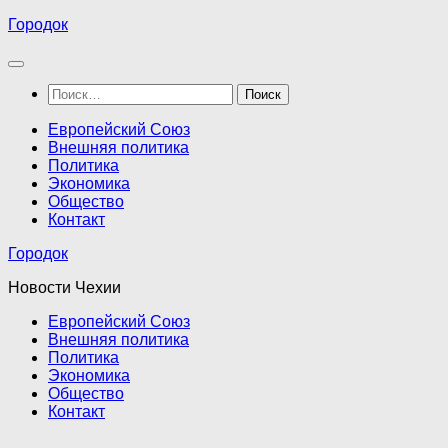
Перейти
Городок
к
содержимому
Найти:
Европейский Союз
Внешняя политика
Политика
Экономика
Общество
Контакт
Городок
Новости Чехии
Европейский Союз
Внешняя политика
Политика
Экономика
Общество
Контакт