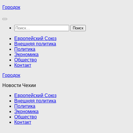
Перейти
Городок
к
содержимому
Найти:
Европейский Союз
Внешняя политика
Политика
Экономика
Общество
Контакт
Городок
Новости Чехии
Европейский Союз
Внешняя политика
Политика
Экономика
Общество
Контакт