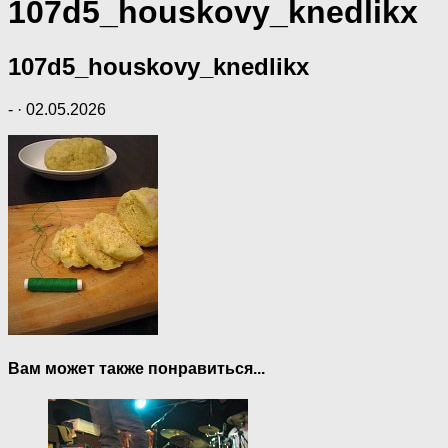
107d5_houskovy_knedlikx
107d5_houskovy_knedlikx
-
·
02.05.2026
Вам может также понравиться...