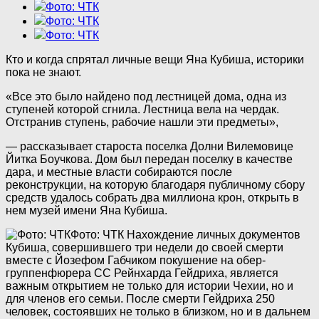
Фото: ЧТК
Фото: ЧТК
Фото: ЧТК
Кто и когда спрятал личные вещи Яна Кубиша, историки
пока не знают.
«Все это было найдено под лестницей дома, одна из
ступеней которой сгнила. Лестница вела на чердак.
Отстранив ступень, рабочие нашли эти предметы»,
— рассказывает староста поселка Долни Вилемовице
Йитка Боучкова. Дом был передан поселку в качестве
дара, и местные власти собираются после
реконструкции, на которую благодаря публичному сбору
средств удалось собрать два миллиона крон, открыть в
нем музей имени Яна Кубиша.
Фото: ЧТК
Нахождение личных документов
Кубиша, совершившего три недели до своей смерти
вместе с Йозефом Габчиком покушение на обер-
группенфюрера СС Рейнхарда Гейдриха, является
важным открытием не только для истории Чехии, но и
для членов его семьи. После смерти Гейдриха 250
человек, состоявших не только в близком, но и в дальнем