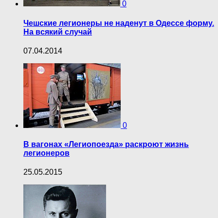
0
Чешские легионеры не наденут в Одессе форму.
На всякий случай
07.04.2014
0
В вагонах «Легиопоезда» раскроют жизнь
легионеров
25.05.2015