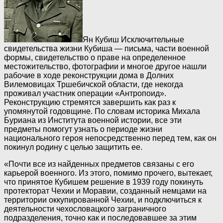
Ян Кубиш
Исключительные
свидетельства жизни Кубиша — письма, части военной
формы, свидетельство о праве на определенное
местожительство, фотографии и многое другое нашли
рабочие в ходе реконструкции дома в Долних
Вилемовицах Тршебичской области, где некогда
проживал участник операции «Антропоид».
Реконструкцию стремятся завершить как раз к
упомянутой годовщине. По словам историка Михала
Буриана из Института военной истории, все эти
предметы помогут узнать о периоде жизни
национального героя непосредственно перед тем, как он
покинул родину с целью защитить ее.
«Почти все из найденных предметов связаны с его
карьерой военного. Из этого, помимо прочего, вытекает,
что принятое Кубишем решение в 1939 году покинуть
протекторат Чехии и Моравии, созданный немцами на
территории оккупированной Чехии, и подключиться к
деятельности чехословацкого заграничного
подразделения, точно как и последовавшее за этим