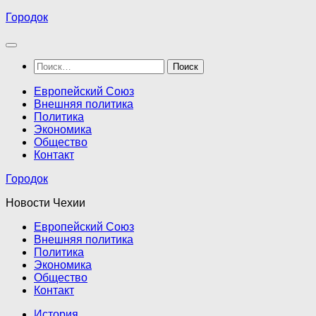
Перейти
Городок
к
содержимому
Найти:
Европейский Союз
Внешняя политика
Политика
Экономика
Общество
Контакт
Городок
Новости Чехии
Европейский Союз
Внешняя политика
Политика
Экономика
Общество
Контакт
История