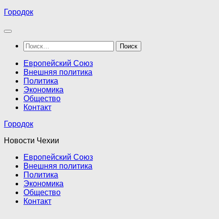
Перейти
Городок
к
содержимому
Найти:
Европейский Союз
Внешняя политика
Политика
Экономика
Общество
Контакт
Городок
Новости Чехии
Европейский Союз
Внешняя политика
Политика
Экономика
Общество
Контакт