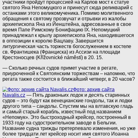
участники пройдут процессией на Карлов мост к статуе
святого Яна Непомуцкого и принесут сюда реликварий с
останками этого великомученика. Помимо молитвенного
обращения к святому прозвучат и отрывки из жалобы
архиепископа Яна из Йенштейна, адресованные в свое
время Папе Римскому Бонифацию IX. Непомуцкий
принадлежал к крылу архиепископа Яна, находившегося
в оппозиции к королю Вацлаву. Завершится
литургическая часть торжеств богослужением в костеле
св. Франтишека (Франциска) из Ассизи на площади
Крестоносцев (Křížovnické náměstí) в 20. 15.
— Сколько речных судов примет участие в регате,
приуроченной к Святоянским торжествам – напомню, что
регата также состоится в ближайший четверг, в 20 часов?
Фото: архив сайта
Navalis.cz
— Пять драконьих лодок и десять старинных
судов – это будут как венецианские гондолы, так и лодки
другого типа – сандолы. Спустим мы на влтавскую гладь
и самый старый корабль, известный под названием
«Непомук». Это быстроходный крейсер, построенный в
1933 году на судостроительном заводе в Бельгии.
Название судна трижды претерпевало изменения, но уже
более тридцати лет крейсер носит имя святого Иоанна