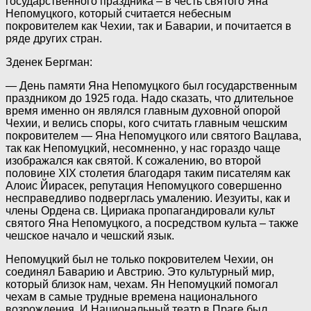
государственного праздника – в честь святого Яна
Непомуцкого, который считается небесным
покровителем как Чехии, так и Баварии, и почитается в
ряде других стран.
Зденек Бергман:
— День памяти Яна Непомуцкого был государственным
праздником до 1925 года. Надо сказать, что длительное
время именно он являлся главным духовной опорой
Чехии, и велись споры, кого считать главным чешским
покровителем — Яна Непомуцкого или святого Вацлава,
так как Непомуцкий, несомненно, у нас гораздо чаще
изображался как святой. К сожалению, во второй
половине XIX столетия благодаря таким писателям как
Алоис Йирасек, репутация Непомуцкого совершенно
несправедливо подверглась умалению. Иезуиты, как и
члены Ордена св. Цириака пропагандировали культ
святого Яна Непомуцкого, а посредством культа – также
чешское начало и чешский язык.
Непомуцкий был не только покровителем Чехии, он
соединял Баварию и Австрию. Это культурный мир,
который близок нам, чехам. Ян Непомуцкий помогал
чехам в самые трудные времена национального
возрождения. И Национальный театр в Праге был