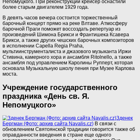
Непомуцкого. При реконструкции крейсер оснастили
более старым двигателем 1929 года.
В девять часов вечера состоится торжественный
барочный концерт прямо на реке Влтаве. Атмосферу
барочной Праги поможет воссоздать репертуар из
произведений Шимона Брикси и Франтишека Ксавера
Брикси, а также других чешских барочных композиторов
в исполнении Capella Regia Praha,
мультиинструменталиста и джазового музыканта Иржи
Стивина, камерного хора и ансамбля Ritolnello, а также
ансамбля под управлением Каролины Рупперт, которая
основала Музыкальную школу пения при Музее Карлова
моста.
Учреждение государственного
праздника «День св. Я.
Непомуцкого»
Зденек
Бергман (Фото: архив сайта Navalis.cz)
В связи с
обновлением Святоянской традиции говорится также об
оправданности введения в стране еще одного