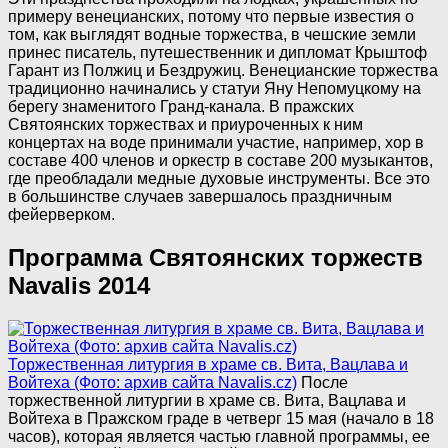
примеру венецианских, потому что первые известия о
том, как выглядят водные торжества, в чешские земли
принес писатель, путешественник и дипломат Крыштоф
Гарант из Полжиц и Бездружиц. Венецианские торжества
традиционно начинались у статуи Яну Непомуцкому на
берегу знаменитого Гранд-канала. В пражских
Святоянских торжествах и приуроченных к ним
концертах на воде принимали участие, например, хор в
составе 400 членов и оркестр в составе 200 музыкантов,
где преобладали медные духовые инструменты. Все это
в большинстве случаев завершалось праздничным
фейерверком.
Программа Святоянских торжеств
Navalis 2014
Торжественная литургия в храме св. Вита, Вацлава и
Войтеха (Фото: архив сайта Navalis.cz)
После
торжественной литургии в храме св. Вита, Вацлава и
Войтеха в Пражском граде в четверг 15 мая (начало в 18
часов), которая является частью главной программы, ее