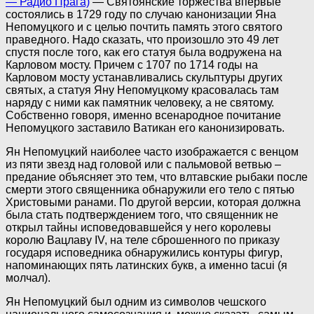
— Радио Прага)
— Святоянские торжества впервые
состоялись в 1729 году по случаю канонизации Яна
Непомуцкого и с целью почтить память этого святого
праведного. Надо сказать, что произошло это 49 лет
спустя после того, как его статуя была водружена на
Карловом мосту. Причем с 1707 по 1714 годы на
Карловом мосту устанавливались скульптуры других
святых, а статуя Яну Непомуцкому красовалась там
наряду с ними как памятник человеку, а не святому.
Собственно говоря, именно всенародное почитание
Непомуцкого заставило Ватикан его канонизировать.
Ян Непомуцкий наиболее часто изображается с венцом
из пяти звезд над головой или с пальмовой ветвью –
предание объясняет это тем, что влтавские рыбаки после
смерти этого священника обнаружили его тело с пятью
Христовыми ранами. По другой версии, которая должна
была стать подтверждением того, что священник не
открыл тайны исповедовавшейся у него королевы
королю Вацлаву IV, на теле сброшенного по приказу
государя исповедника обнаружились контуры фигур,
напоминающих пять латинских букв, а именно tacui (я
молчал).
Ян Непомуцкий был одним из символов чешского