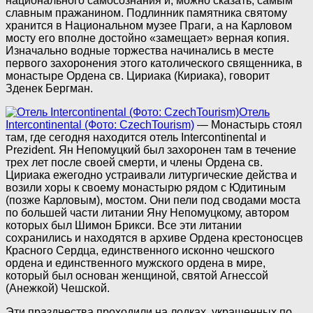
национального самосознания и, можно сказать, самым
славным пражанином. Подлинник памятника святому
хранится в Национальном музее Праги, а на Карловом
мосту его вполне достойно «замещает» верная копия.
Изначально водные торжества начинались в месте
первого захоронения этого католического священника, в
монастыре Ордена св. Цириака (Кириака), говорит
Зденек Бергман.
Отель
Intercontinental (Фото: CzechTourism)
— Монастырь стоял
там, где сегодня находится отель Intercontinental и
Prezident. Ян Непомуцкий был захоронен там в течение
трех лет после своей смерти, и члены Ордена св.
Цириака ежегодно устраивали литургические действа и
возили хоры к своему монастырю рядом с Юдитиным
(позже Карловым), мостом. Они пели под сводами моста
по большей части литании Яну Непомуцкому, автором
которых был Шимон Брикси. Все эти литании
сохранились и находятся в архиве Ордена крестоносцев
Красного Сердца, единственного исконно чешского
ордена и единственного мужского ордена в мире,
который был основан женщиной, святой Агнессой
(Анежкой) Чешской.
Эти празднества проходили на лодках, украшенных по