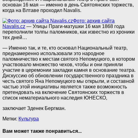
основан 16 мая — именно в день Святоянских торжеств,
когда на Влтаве проходил Navalis.
Фото: архив сайта
Navalis.cz
— Улицы Праги-матушки 16 мая 1868 года
переполнили толпы паломников, как известно из хроники
тех дней…
— Именно так, и те, кто основал Национальный театр,
преднамеренно использовали это народное
паломничество к местам святого Непомуцкого, в котором
участвовало множество чехов, чтобы и они приняли
участие в церемонии закладки камня в основание театра.
Дискуссию об обновлении государственного праздника в
честь святого Яна Непомуцкого мы открыли, и составной
частью этой инициативы является также возможность
претендовать на включение Святоянских торжеств в
список нематериального наследия ЮНЕСКО,
заключает Зденек Бергман.
Метки:
Культура
Вам может также понравиться...