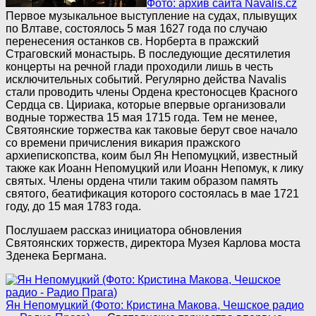
Фото: архив сайта Navalis.cz
Первое музыкальное выступление на судах, плывущих
по Влтаве, состоялось 5 мая 1627 года по случаю
перенесения останков св. Норберта в пражский
Страговский монастырь. В последующие десятилетия
концерты на речной глади проходили лишь в честь
исключительных событий. Регулярно действа Navalis
стали проводить члены Ордена крестоносцев Красного
Сердца св. Цириака, которые впервые организовали
водные торжества 15 мая 1715 года. Тем не менее,
Святоянские торжества как таковые берут свое начало
со времени причисления викария пражского
архиепископства, коим был Ян Непомуцкий, известный
также как Иоанн Непомуцкий или Иоанн Непомук, к лику
святых. Члены ордена чтили таким образом память
святого, беатификация которого состоялась в мае 1721
году, до 15 мая 1783 года.
Послушаем рассказ инициатора обновления
Святоянских торжеств, директора Музея Карлова моста
Зденека Бергмана.
Ян Непомуцкий (Фото: Кристина Макова, Чешское радио