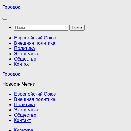
Перейти
Городок
к
содержимому
Найти:
Европейский Союз
Внешняя политика
Политика
Экономика
Общество
Контакт
Городок
Новости Чехии
Европейский Союз
Внешняя политика
Политика
Экономика
Общество
Контакт
Культура