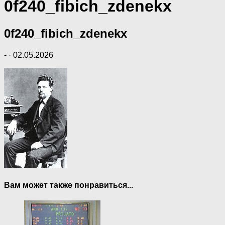
0f240_fibich_zdenekx
0f240_fibich_zdenekx
-
·
02.05.2026
Вам может также понравиться...