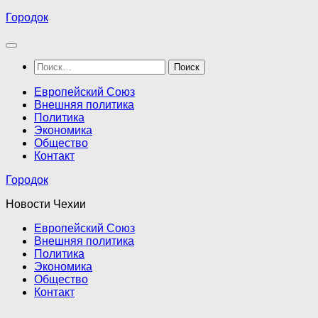
Перейти
Городок
к
содержимому
Найти:
Европейский Союз
Внешняя политика
Политика
Экономика
Общество
Контакт
Городок
Новости Чехии
Европейский Союз
Внешняя политика
Политика
Экономика
Общество
Контакт