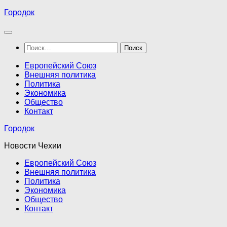
Перейти
Городок
к
содержимому
Найти:
Европейский Союз
Внешняя политика
Политика
Экономика
Общество
Контакт
Городок
Новости Чехии
Европейский Союз
Внешняя политика
Политика
Экономика
Общество
Контакт