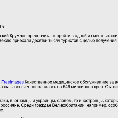
15
шский Крумлов предпочитают пройти в одной из местных кл
Чехию приехали десятки тысяч туристов с целью получения 
, FreeImages
Качественное медицинское обслуживание за в
казна за их счет пополнилась на 646 миллионов крон. Стати
ваки, вьетнамцы и украинцы, словом, те иностранцы, котор
россияне. Среди граждан Великобритании, например, особ
е.