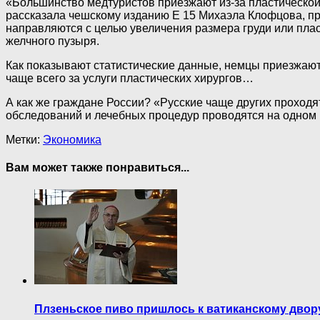
«Большинство медтуристов приезжают из-за пластической 
рассказала чешскому изданию Е 15 Михаэла Клофцова, прес
направляются с целью увеличения размера груди или пла
желчного пузыря.
Как показывают статистические данные, немцы приезжают,
чаще всего за услуги пластических хирургов…
А как же граждане России? «Русские чаще других проходя
обследований и лечебных процедур проводятся на одном м
Метки:
Экономика
Вам может также понравиться...
Плзеньское пиво пришлось к ватиканскому двор