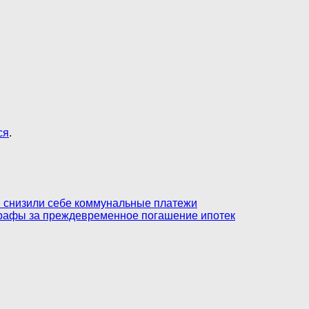
ся
.
и снизили себе коммунальные платежи
рафы за преждевременное погашение ипотек