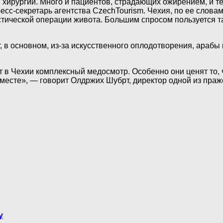
хирургии. Много и пациентов, страдающих ожирением, и тех
с-секретарь агентства CzechTourism. Чехия, по ее словам,
стической операции живота. Большим спросом пользуется т
 в основном, из-за искусственного оплодотворения, арабы
т в Чехии комплексный медосмотр. Особенно они ценят то, 
есте», — говорит Олдржих Шубрт, директор одной из пражс
у