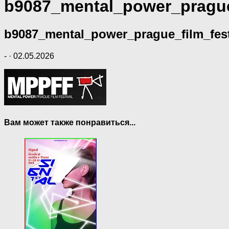
b9087_mental_power_prague_
b9087_mental_power_prague_film_fest
-
·
02.05.2026
Вам может также понравиться...