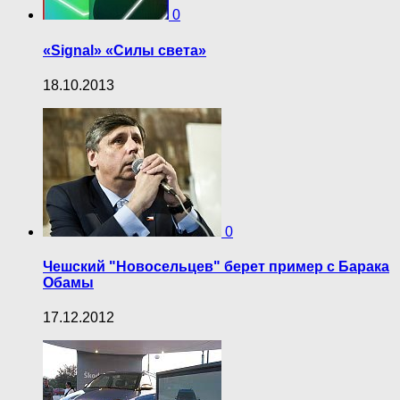
0
«Signal» «Силы света»
18.10.2013
0
Чешский "Новосельцев" берет пример с Барака
Обамы
17.12.2012