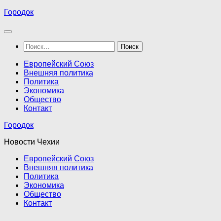
Перейти
Городок
к
содержимому
Найти:
Европейский Союз
Внешняя политика
Политика
Экономика
Общество
Контакт
Городок
Новости Чехии
Европейский Союз
Внешняя политика
Политика
Экономика
Общество
Контакт