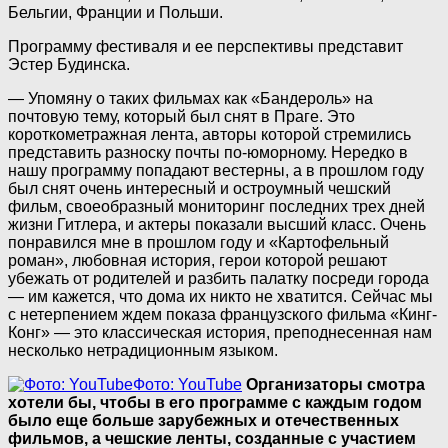
Бельгии, Франции и Польши.
Программу фестиваля и ее перспективы представит
Эстер Будинска.
— Упомяну о таких фильмах как «Бандероль» на
почтовую тему, который был снят в Праге. Это
короткометражная лента, авторы которой стремились
представить разноску почты по-юморному. Нередко в
нашу программу попадают вестерны, а в прошлом году
был снят очень интересный и остроумный чешский
фильм, своеобразный мониторинг последних трех дней
жизни Гитлера, и актеры показали высший класс. Очень
понравился мне в прошлом году и «Картофельный
роман», любовная история, герои которой решают
убежать от родителей и разбить палатку посреди города
— им кажется, что дома их никто не хватится. Сейчас мы
с нетерпением ждем показа французского фильма «Кинг-
Конг» — это классическая история, преподнесенная нам
несколько нетрадиционным языком.
Фото: YouTube
Организаторы смотра
хотели бы, чтобы в его программе с каждым годом
было еще больше зарубежных и отечественных
фильмов, а чешские ленты, созданные с участием