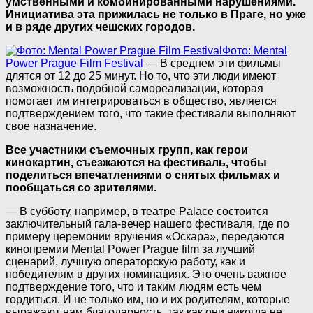
умственными и комбинированными нарушениями.
Инициатива эта прижилась не только в Праге, но уже
и в ряде других чешских городов.
Фото: Mental
Power Prague Film Festival
— В среднем эти фильмы
длятся от 12 до 25 минут. Но то, что эти люди имеют
возможность подобной самореализации, которая
помогает им интегрироваться в общество, является
подтверждением того, что такие фестивали выполняют
свое назначение.
Все участники съемочных групп, как герои
кинокартин, съезжаются на фестиваль, чтобы
поделиться впечатлениями о снятых фильмах и
пообщаться со зрителями.
— В субботу, например, в театре Palace состоится
заключительный гала-вечер нашего фестиваля, где по
примеру церемонии вручения «Оскара», передаются
кинопремии Mental Power Prague film за лучший
сценарий, лучшую операторскую работу, как и
победителям в других номинациях. Это очень важное
подтверждение того, что и таким людям есть чем
гордиться. И не только им, но и их родителям, которые
выражают нам благодарность, так как они никогда не