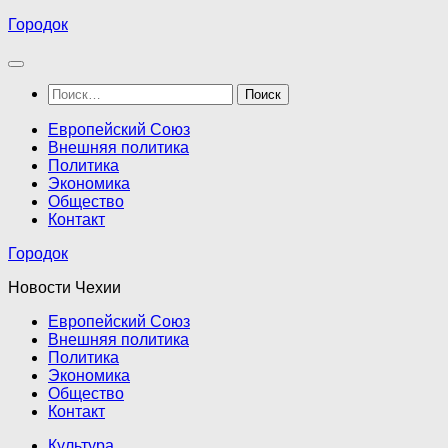
Перейти
Городок
к
содержимому
Найти:
Европейский Союз
Внешняя политика
Политика
Экономика
Общество
Контакт
Городок
Новости Чехии
Европейский Союз
Внешняя политика
Политика
Экономика
Общество
Контакт
Культура