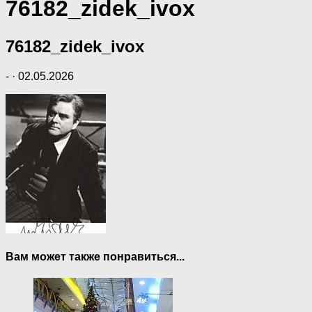
76182_zidek_ivox
76182_zidek_ivox
-
·
02.05.2026
Вам может также понравиться...