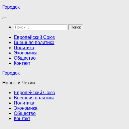
Перейти
Городок
к
содержимому
Найти:
Европейский Союз
Внешняя политика
Политика
Экономика
Общество
Контакт
Городок
Новости Чехии
Европейский Союз
Внешняя политика
Политика
Экономика
Общество
Контакт