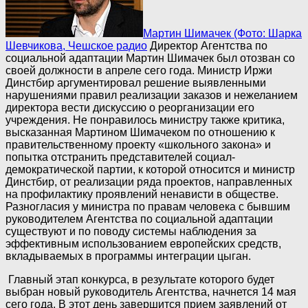
Мартин Шимачек (Фото: Шарка
Шевчикова, Чешское радио
Директор Агентства по
социальной адаптации Мартин Шимачек был отозван со
своей должности в апреле сего года. Министр Иржи
Динстбир аргументировал решение выявленными
нарушениями правил реализации заказов и нежеланием
директора вести дискуссию о реорганизации его
учреждения. Не понравилось министру также критика,
высказанная Мартином Шимачеком по отношению к
правительственному проекту «школьного закона» и
попытка отстранить представителей социал-
демократической партии, к которой относится и министр
Динстбир, от реализации ряда проектов, направленных
на профилактику проявлений ненависти в обществе.
Разногласия у министра по правам человека с бывшим
руководителем Агентства по социальной адаптации
существуют и по поводу системы наблюдения за
эффективным использованием европейских средств,
вкладываемых в программы интеграции цыган.
Главный этап конкурса, в результате которого будет
выбран новый руководитель Агентства, начнется 14 мая
сего года. В этот день завершится прием заявлений от