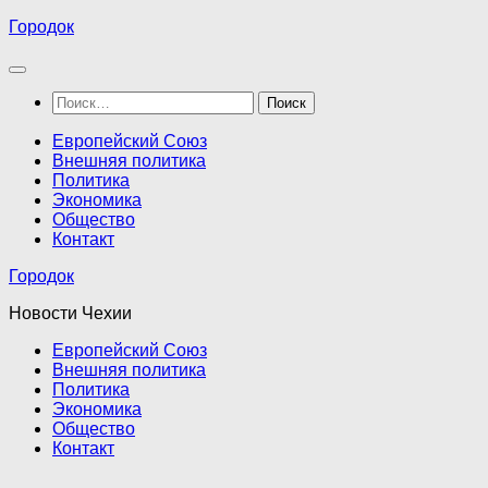
Перейти
Городок
к
содержимому
Найти:
Европейский Союз
Внешняя политика
Политика
Экономика
Общество
Контакт
Городок
Новости Чехии
Европейский Союз
Внешняя политика
Политика
Экономика
Общество
Контакт