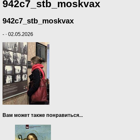
942c7_stb_moskvax
942c7_stb_moskvax
-
·
02.05.2026
Вам может также понравиться...