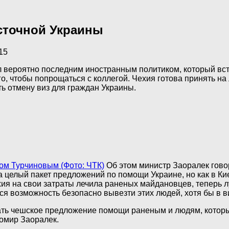
осточной Украины
15
 вероятно последним иностранным политиком, который вст
о, чтобы попрощаться с коллегой. Чехия готова принять на
ь отмену виз для граждан Украины.
ом Турчиновым (Фото: ЧТК)
Об этом министр Заоралек гово
целый пакет предложений по помощи Украине, но как в Кие
ехия на свои затраты лечила раненых майдановцев, теперь
ся возможность безопасно вывезти этих людей, хотя бы в 
овать чешское предложение помощи раненым и людям, кото
бомир Заоралек.