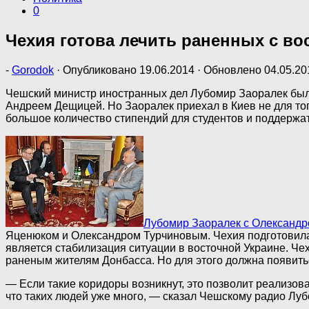
0
Чехия готова лечить раненных с в
-
Gorodok
· Опубликовано
19.06.2014
· Обновлено
04.05.20
Чешский министр иностранных дел Лубомир Заоралек был
Андреем Дещицей. Но Заоралек приехал в Киев не для тог
большое количество стипендий для студентов и поддержат
Лубомир Заоралек с Олександр
Яценюком и Олександром Турчиновым. Чехия подготовила 
является стабилизация ситуации в восточной Украине. Ч
раненым жителям Донбасса. Но для этого должна появить
— Если такие коридоры возникнут, это позволит реализ
что таких людей уже много, — сказал Чешскому радио Лу