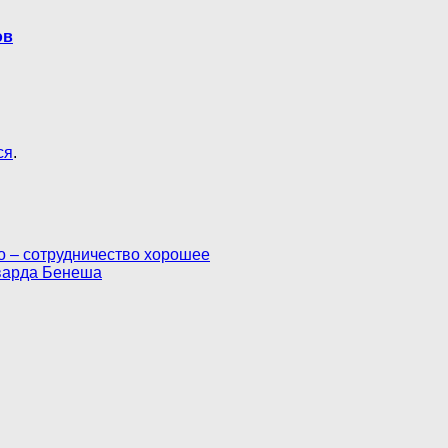
ов
ся
.
о – сотрудничество хорошее
варда Бенеша