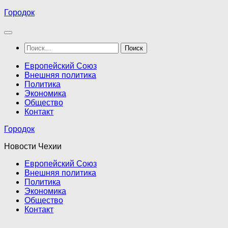
Перейти
Городок
к
содержимому
Найти:
Европейский Союз
Внешняя политика
Политика
Экономика
Общество
Контакт
Городок
Новости Чехии
Европейский Союз
Внешняя политика
Политика
Экономика
Общество
Контакт