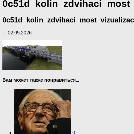
0c51d_kolin_zdvihaci_most_
0c51d_kolin_zdvihaci_most_vizualiza
-
·
02.05.2026
Вам может также понравиться...
0