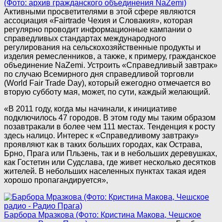
(Фото: архив гражданского объединения NaZemi)
Активными просветителями в этой сфере являются
ассоциация «Fairtrade Чехия и Словакия», которая
регулярно проводит информационные кампании о
справедливых стандартах международного
регулирования на сельскохозяйственные продукты и
изделия ремесленников, а также, к примеру, гражданское
объединение NaZemi. Устроить «Справедливый завтрак»
по случаю Всемирного дня справедливой торговли
(World Fair Trade Day), который ежегодно отмечается во
вторую субботу мая, может, по сути, каждый желающий.
«В 2011 году, когда мы начинали, к инициативе
подключилось 47 городов. В этом году мы таким образом
позавтракали в более чем 111 местах. Тенденция к росту
здесь налицо. Интерес к «Справедливому завтраку»
проявляют как в таких больших городах, как Острава,
Брно, Прага или Пльзень, так и в небольших деревушках,
как Гостетин или Судслава, где живет несколько десятков
жителей. В небольших населенных пунктах такая идея
хорошо пропагандируется»,
Барбора Мразкова (Фото: Кристина Макова, Чешское