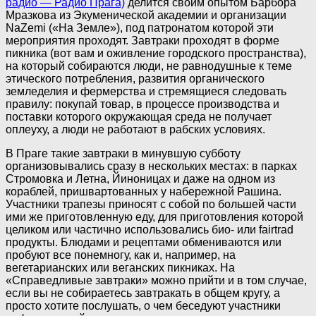
радио — Радио Прага)
делится своим опытом Барбора
Мразкова из Экуменической академии и организации
NaZemi («На Земле»), под патронатом которой эти
мероприятия проходят. Завтраки проходят в форме
пикника (вот вам и оживление городского пространства),
на который собираются люди, не равнодушные к теме
этического потребления, развития органического
земледелия и фермерства и стремящиеся следовать
правилу: покупай товар, в процессе производства и
поставки которого окружающая среда не получает
оплеуху, а люди не работают в рабских условиях.
В Праге такие завтраки в минувшую субботу
организовывались сразу в нескольких местах: в парках
Стромовка и Летна, Йиноницах и даже на одном из
кораблей, пришвартованных у набережной Рашина.
Участники трапезы приносят с собой по большей части
ими же приготовленную еду, для приготовления которой
целиком или частично использовались био- или fairtrad
продукты. Блюдами и рецептами обмениваются или
пробуют все понемногу, как и, например, на
вегетарианских или веганских пикниках. На
«Справедливые завтраки» можно прийти и в том случае,
если вы не собираетесь завтракать в общем кругу, а
просто хотите послушать, о чем беседуют участники