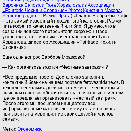
Вероника Бачова и Гана Хорватова из Ассоциации
«Fairtrade Чехия и Словакия» (Фото: Кристина Макова,
Чешское радио — Радио Прага)
«Главным образом, кофе
– это самый известный продукт этой категории. Раз уж
пить кофе, то качественный или био. Я думаю, что в
сознании чешского потребителя кофе Fair Trade
укоренился как синоним качества», говорит Гана
Хорватова, директор Ассоциации «Fairtrade Чехия и
Словакия».
Еще один вопрос Барборе Мразковой.
— Как организовываются «Честные завтраки» ?
«Все предельно просто. Достаточно заполнить
контактный бланк на нашем портале ferovasnidane.cz. В
течение нескольких дней мы свяжемся с человеком и
выясним главные обстоятельства, связанные с местом,
где он предлагает организовать «Честный завтрак».
После этого мы посылаем инициатору все
информационные материалы, и ему остается лишь
пригласить на мероприятие своих друзей и членов
семьи».
Метки:
Экономика