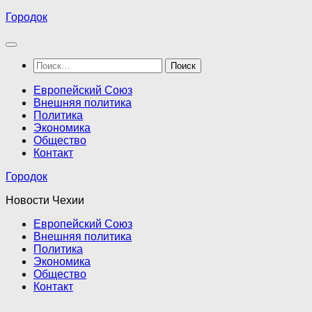
Перейти
Городок
к
содержимому
Найти:
Европейский Союз
Внешняя политика
Политика
Экономика
Общество
Контакт
Городок
Новости Чехии
Европейский Союз
Внешняя политика
Политика
Экономика
Общество
Контакт