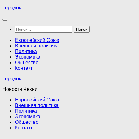
Перейти
Городок
к
содержимому
Найти:
Европейский Союз
Внешняя политика
Политика
Экономика
Общество
Контакт
Городок
Новости Чехии
Европейский Союз
Внешняя политика
Политика
Экономика
Общество
Контакт