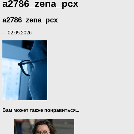
a2786_zena_pcx
a2786_zena_pcx
-
·
02.05.2026
Вам может также понравиться...