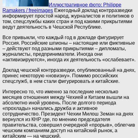
Иллюстративное фото: Philippe
Ramakers / freeimages
Ежегодный доклад контрразведки
информирует простой народ, журналистов и политиков о
том, спецслужбы каких стран и под какими прикрытиями
ведут деятельность в Чешской Республике.
Все привыкли, что каждый год в докладе фигурирует
Россия. Российские шпионы – настоящие или фиктивные
– действуют под разными прикрытиями – дипломаты,
журналисты, предприниматели. Иногда они
«активизируются», иногда их деятельность «ослабевает».
Доклад чешской контрразведки, опубликованный на днях,
принес некоторую «новизну». Помимо российских
спецслужб, в нем стали фигурировать и китайские.
Интересно то, что именно за последние несколько
месяцев отношения между Чехией и Китаем вышли на
абсолютно иной уровень. После долгого периода
«прохлады» начались дружба и активное
сотрудничество. Президент Чехии Милош Земан на днях
вернулся из КНР где, по мнению председателя
правительства, совершил очередной «прорыв», облегчив
чешским компаниям доступ на китайский рынок, а
китайским — на чешский.