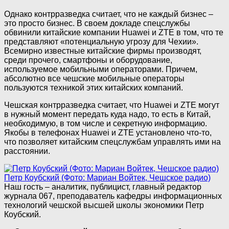
Однако контрразведка считает, что не каждый бизнес –
это просто бизнес. В своем докладе спецслужбы
обвинили китайские компании Huawei и ZTE в том, что те
представляют «потенциальную угрозу для Чехии».
Всемирно известные китайские фирмы производят,
среди прочего, смартфоны и оборудование,
используемое мобильными операторами. Причем,
абсолютно все чешские мобильные операторы
пользуются техникой этих китайских компаний.
Чешская контрразведка считает, что Huawei и ZTE могут
в нужный момент передать куда надо, то есть в Китай,
необходимую, в том числе и секретную информацию.
Якобы в телефонах Huawei и ZTE установлено что-то,
что позволяет китайским спецслужбам управлять ими на
расстоянии.
Петр Коубский (Фото: Мариан Войтек, Чешское радио)
Наш гость – аналитик, публицист, главный редактор
журнала 067, преподаватель кафедры информационных
технологий чешской высшей школы экономики Петр
Коубский.