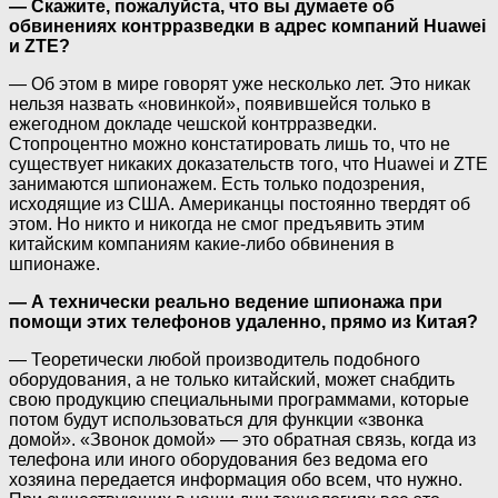
— Скажите, пожалуйста, что вы думаете об
обвинениях контрразведки в адрес компаний Huawei
и ZTE?
— Об этом в мире говорят уже несколько лет. Это никак
нельзя назвать «новинкой», появившейся только в
ежегодном докладе чешской контрразведки.
Стопроцентно можно констатировать лишь то, что не
существует никаких доказательств того, что Huawei и ZTE
занимаются шпионажем. Есть только подозрения,
исходящие из США. Американцы постоянно твердят об
этом. Но никто и никогда не смог предъявить этим
китайским компаниям какие-либо обвинения в
шпионаже.
— А технически реально ведение шпионажа при
помощи этих телефонов удаленно, прямо из Китая?
— Теоретически любой производитель подобного
оборудования, а не только китайский, может снабдить
свою продукцию специальными программами, которые
потом будут использоваться для функции «звонка
домой». «Звонок домой» — это обратная связь, когда из
телефона или иного оборудования без ведома его
хозяина передается информация обо всем, что нужно.