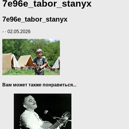
7e96e_tabor_stanyx
7e96e_tabor_stanyx
-
·
02.05.2026
Вам может также понравиться...