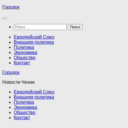
Перейти
Городок
к
содержимому
Найти:
Европейский Союз
Внешняя политика
Политика
Экономика
Общество
Контакт
Городок
Новости Чехии
Европейский Союз
Внешняя политика
Политика
Экономика
Общество
Контакт