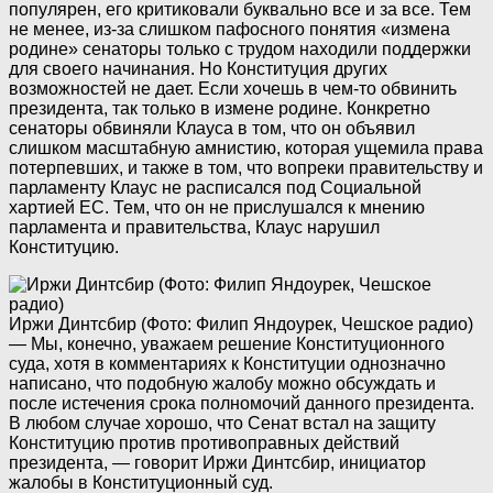
популярен, его критиковали буквально все и за все. Тем
не менее, из-за слишком пафосного понятия «измена
родине» сенаторы только с трудом находили поддержки
для своего начинания. Но Конституция других
возможностей не дает. Если хочешь в чем-то обвинить
президента, так только в измене родине. Конкретно
сенаторы обвиняли Клауса в том, что он объявил
слишком масштабную амнистию, которая ущемила права
потерпевших, и также в том, что вопреки правительству и
парламенту Клаус не расписался под Социальной
хартией ЕС. Тем, что он не прислушался к мнению
парламента и правительства, Клаус нарушил
Конституцию.
Иржи Динтсбир (Фото: Филип Яндоурек, Чешское радио)
— Мы, конечно, уважаем решение Конституционного
суда, хотя в комментариях к Конституции однозначно
написано, что подобную жалобу можно обсуждать и
после истечения срока полномочий данного президента.
В любом случае хорошо, что Сенат встал на защиту
Конституцию против противоправных действий
президента, — говорит Иржи Динтсбир, инициатор
жалобы в Конституционный суд.