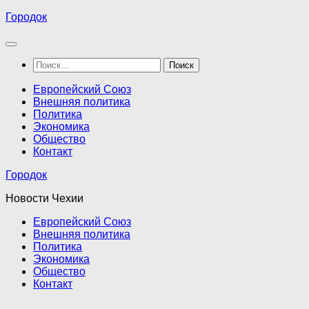
Перейти
Городок
к
содержимому
Найти:
Европейский Союз
Внешняя политика
Политика
Экономика
Общество
Контакт
Городок
Новости Чехии
Европейский Союз
Внешняя политика
Политика
Экономика
Общество
Контакт