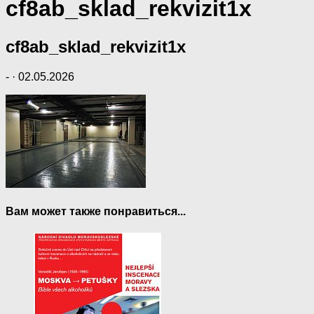
cf8ab_sklad_rekvizit1x
cf8ab_sklad_rekvizit1x
-
·
02.05.2026
Вам может также понравиться...