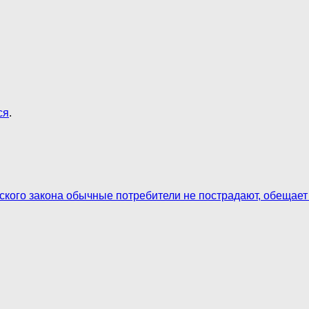
ся
.
ского закона обычные потребители не пострадают, обещае