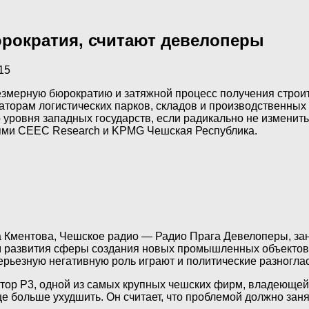
рократия, считают девелоперы
15
мерную бюрократию и затяжной процесс получения строите
орам логистических парков, складов и производственных 
уровня западных государств, если радикально не изменить 
иями CEEC Research и KPMG Чешская Республика.
 Кментова, Чешское радио — Радио Прага
Девелоперы, за
 развития сферы создания новых промышленных объектов.
 серьезную негативную роль играют и политические разног
ор P3, одной из самых крупных чешских фирм, владеющей л
е больше ухудшить. Он считает, что проблемой должно заня