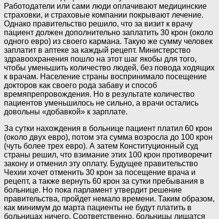
Работодатели или сами люди оплачивают медицинские
страховки, и страховые компании покрывают лечение.
Однако правительство решило, что за визит к врачу
пациент должен дополнительно заплатить 30 крон (около
одного евро) из своего кармана. Такую же сумму человек
заплатит в аптеке за каждый рецепт. Министерство
здравоохранения пошло на этот шаг якобы для того,
чтобы уменьшить количество людей, без повода ходящих
к врачам. Население страны воспринимало посещение
докторов как своего рода забаву и способ
времяпрепровождения. Но в результате количество
пациентов уменьшилось не сильно, а врачи остались
довольны «добавкой» к зарплате.
За сутки нахождения в больнице пациент платил 60 крон
(около двух евро), потом эта сумма возросла до 100 крон
(чуть более трех евро). А затем Конституционный суд
страны решил, что взимание этих 100 крон противоречит
закону и отменил эту оплату. Будущее правительство
Чехии хочет отменить 30 крон за посещение врача и
рецепт, а также вернуть 60 крон за сутки пребывания в
больнице. Но пока парламент утвердит решение
правительства, пройдет немало времени. Таким образом,
как минимум до марта пациенты не будут платить в
больницах ничего. Соответственно, больницы лишатся