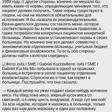
1989 году. С другое стороны, конечно, не мешало бы
иметь какие-то нормы, определяющие минимум того, что
пациент должен получить. Такие нормы существуют в
теории, но они не являются обязательными для
исполнения. Я бы назвала их рекомендательными.
Врачи-диетологи должны составлять меню, которое
соответствовало бы всем современным правилам, а
также потребностям конкретных пациентов конкретной
больницы. Именно врачи устанавливают нормы в своих
больницах. Но конечно они все делают совместно с
экономическим отделением больницы, учитывая бюджет
и финансовые возможности. То есть обе стороны
должны найти «золотую середину».
Фото: isifa / SME /
Gabriel Kuchta
Мы побывали в одной из пражских
больниц и встретили в холле пациентку отделения
реабилитации. Спросили ее о том, как кормят в
больнице. Послушайте, что она сказала:
— Каждый вечер на ужин подают какое-нибудь копченое
мясо. На обед тоже мясо, жирный кусок мяса со
сметаной, а к нему шесть кнедликов. А еще суп мясной!
За всю неделю, которую я нахожусь в больнице, только
один раз нам дали морковку и один раз половинку