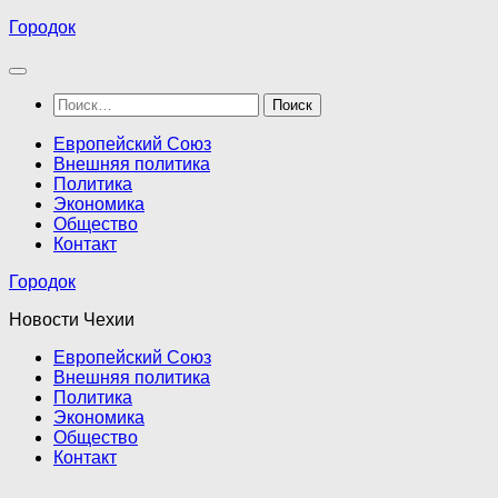
Перейти
Городок
к
содержимому
Найти:
Европейский Союз
Внешняя политика
Политика
Экономика
Общество
Контакт
Городок
Новости Чехии
Европейский Союз
Внешняя политика
Политика
Экономика
Общество
Контакт