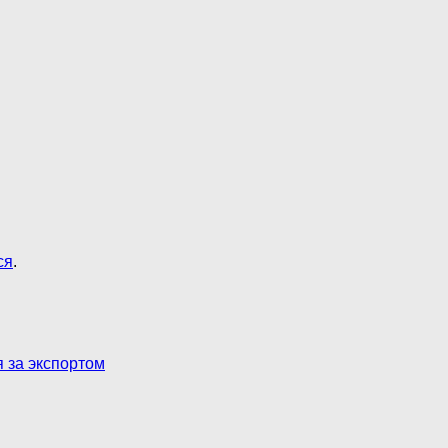
ся
.
я за экспортом