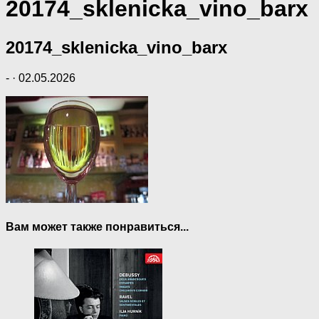
20174_sklenicka_vino_barx
20174_sklenicka_vino_barx
-
·
02.05.2026
Вам может также понравиться...